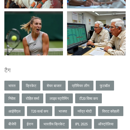
टैग
भारत
क्रिकेट
शेयर बाजार
प्रीमियर लीग
फुटबॉल
निवेश
रोहित शर्मा
लाइव स्ट्रीमिंग
टी20 विश्व कप
आईपीएल
T20 वर्ल्ड कप
भाजपा
नरेंद्र मोदी
विराट कोहली
बीजेपी
ईरान
भारतीय क्रिकेट
IPL 2025
ऑस्ट्रेलिया