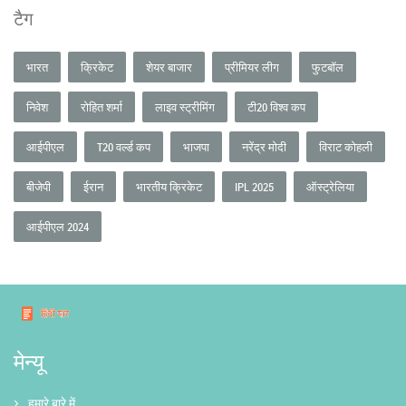
टैग
भारत
क्रिकेट
शेयर बाजार
प्रीमियर लीग
फुटबॉल
निवेश
रोहित शर्मा
लाइव स्ट्रीमिंग
टी20 विश्व कप
आईपीएल
T20 वर्ल्ड कप
भाजपा
नरेंद्र मोदी
विराट कोहली
बीजेपी
ईरान
भारतीय क्रिकेट
IPL 2025
ऑस्ट्रेलिया
आईपीएल 2024
मेन्यू
हमारे बारे में