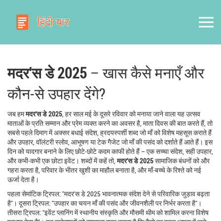
मदर'स डे 2025
– खास कैसे मनाएँ और
कौन‑से उपहार देंगे?
जब हम
मदर'स डे 2025
,
हर साल मई के दूसरे रविवार को मनाया जाने वाला यह उत्सव
माताओं के प्रति सम्मान और प्रेम व्यक्त करने का अवसर है
,
माता दिवस
की बात करते हैं, तो
सबसे पहले दिमाग में अक्सर
बधाई संदेश
,
ह्रदयस्पर्शी शब्द जो माँ को विशेष महसूस कराते हैं
और
उपहार
,
वॉलंटरी स्लोव, आभूषण या टेक गैजेट जो माँ की पसंद को दर्शाते हैं
आते हैं। इस
दिन को यादगार बनाने के लिए छोटे‑छोटे कदम काफी होते हैं – एक सच्चा संदेश, सही उपहार,
और कभी‑कभी एक छोटा इवेंट। शब्दों में कहें तो,
मदर'स डे 2025
सामाजिक बंधनों को और
गहरा करता है, परिवार के भीतर खुशी का माहौल बनाता है, और माँ‑बच्चे के रिश्ते को नई
ऊर्जा देता है।
पहला सेमांटिक ट्रिपल: "मदर'स डे 2025 भावनात्मक संदेश देने से परिवारिक जुड़ाव बढ़ता
है"। दूसरा ट्रिपल: "उपहार का चयन माँ की पसंद और जीवनशैली पर निर्भर करता है"।
तीसरा ट्रिपल: "इवेंट प्लानिंग में स्थानीय संस्कृति और मौसमी थीम को शामिल करना विशेष