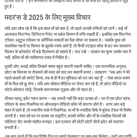
प्रभाव देता है"। इन कनेक्शनों को समझना मदद करता है कि कैसे हर पहलू आपस में जुड़े
हुए हैं।
मदर'स डे 2025 के लिए मुख्य विचार
यदि आप सोच रहे हैं कि इस साल माँ को क्या दें, तो पहले उनकी रुचियों को जानें। कई माँ
आजकल फिटनेस, डिजिटल गैजेट या हर्बल किचन में रुचि रखती हैं। इसलिए एक फिटनेस
ट्रैकर, ब्लूटूथ स्पीकर या ऑर्गेनिक मसालों का पैक सोचा जा सकता है। जबकि कुछ को
क्लासिक गहनों या सिल्वर के झुमके पसंद आते हैं, तो फैंसी स्टाइल कोड से हट कर साधारण
सिल्वर के ब्रेसलेट भी बड़े दिलचस्प हो सकते हैं। याद रखें – उपहार का मूल्य उसके भाव में
नहीं, बल्कि माँ की व्यक्तिगत पसंद में निहित है।
दूसरी ओर, बधाई संदेश लिखते समय बहुत सादगी रखनी चाहिए। एक वास्तविक अनुभव,
छोटा सा किस्सा या रोज़मर्रा की मदद को याद कर कहानी बनाएं। उदाहरण: "जब आप ने मेरे
पहले कदमों को सपोर्ट किया, तब से ही मैं हर मुश्किल को पार कर रहा हूँ" – ऐसा सरल वाक्य
माँ के दिल को छू लेगा। यदि आप सोशल मीडिया पर पोस्ट कर रहे हैं, तो छोटा वीडियो या
फोटो‑कोलाज जोड़ें, जिससे भावनात्मक जुड़ाव और भी गहरा हो।
तीसरा पहलू, इवेंट प्लान करना – यह जरूरी नहीं कि बड़ा उत्सव हो। घर में एक छोटा ब्रंच,
परिवार के साथ पिकनिक या ऑनलाइन वीडियो कॉल भी कारगर होते हैं। अगर आप बड़े
शहर में रहते हैं, तो स्थानीय पार्क में पिकनिक, या माँ के पसंदीदा कैफ़े में बुकेड टेबल भी विशेष
लगती है। शाम को घर पर हल्का सा लाइटिंग, हल्की संगीत और माँ के पसंदीदा फिल्मों की
प्लेलिस्ट सेट करके माहौल बनाइए। इस प्रकार की छोटी‑छोटी चीजें इवेंट को यादगार
बनाती हैं।
अब बात करते हैं कि इस विशेष दिन पर हमारे वेबसाइट पर क्या-क्या मिलेगा। यहाँ आप पाएँगे