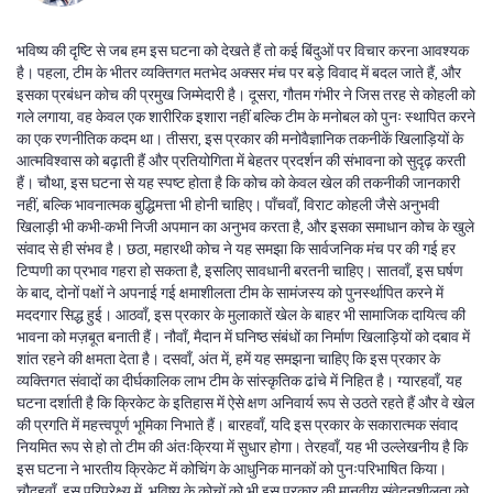
भविष्य की दृष्टि से जब हम इस घटना को देखते हैं तो कई बिंदुओं पर विचार करना आवश्यक
है। पहला, टीम के भीतर व्यक्तिगत मतभेद अक्सर मंच पर बड़े विवाद में बदल जाते हैं, और
इसका प्रबंधन कोच की प्रमुख जिम्मेदारी है। दूसरा, गौतम गंभीर ने जिस तरह से कोहली को
गले लगाया, वह केवल एक शारीरिक इशारा नहीं बल्कि टीम के मनोबल को पुनः स्थापित करने
का एक रणनीतिक कदम था। तीसरा, इस प्रकार की मनोवैज्ञानिक तकनीकें खिलाड़ियों के
आत्मविश्वास को बढ़ाती हैं और प्रतियोगिता में बेहतर प्रदर्शन की संभावना को सुदृढ़ करती
हैं। चौथा, इस घटना से यह स्पष्ट होता है कि कोच को केवल खेल की तकनीकी जानकारी
नहीं, बल्कि भावनात्मक बुद्धिमत्ता भी होनी चाहिए। पाँचवाँ, विराट कोहली जैसे अनुभवी
खिलाड़ी भी कभी‑कभी निजी अपमान का अनुभव करता है, और इसका समाधान कोच के खुले
संवाद से ही संभव है। छठा, महारथी कोच ने यह समझा कि सार्वजनिक मंच पर की गई हर
टिप्पणी का प्रभाव गहरा हो सकता है, इसलिए सावधानी बरतनी चाहिए। सातवाँ, इस घर्षण
के बाद, दोनों पक्षों ने अपनाई गई क्षमाशीलता टीम के सामंजस्य को पुनर्स्थापित करने में
मददगार सिद्ध हुई। आठवाँ, इस प्रकार के मुलाकातें खेल के बाहर भी सामाजिक दायित्व की
भावना को मज़बूत बनाती हैं। नौवाँ, मैदान में घनिष्ठ संबंधों का निर्माण खिलाड़ियों को दबाव में
शांत रहने की क्षमता देता है। दसवाँ, अंत में, हमें यह समझना चाहिए कि इस प्रकार के
व्यक्तिगत संवादों का दीर्घकालिक लाभ टीम के सांस्कृतिक ढांचे में निहित है। ग्यारहवाँ, यह
घटना दर्शाती है कि क्रिकेट के इतिहास में ऐसे क्षण अनिवार्य रूप से उठते रहते हैं और वे खेल
की प्रगति में महत्त्वपूर्ण भूमिका निभाते हैं। बारहवाँ, यदि इस प्रकार के सकारात्मक संवाद
नियमित रूप से हो तो टीम की अंतःक्रिया में सुधार होगा। तेरहवाँ, यह भी उल्लेखनीय है कि
इस घटना ने भारतीय क्रिकेट में कोचिंग के आधुनिक मानकों को पुनःपरिभाषित किया।
चौदहवाँ, इस परिप्रेक्ष्य में, भविष्य के कोचों को भी इस प्रकार की मानवीय संवेदनशीलता को