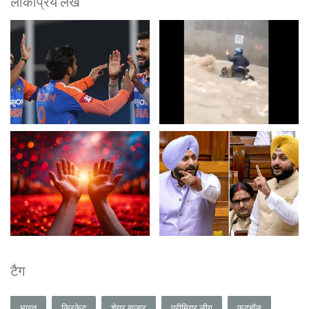
लोकप्रिय लेख
टैग
भारत
क्रिकेट
शेयर बाजार
प्रीमियर लीग
फुटबॉल