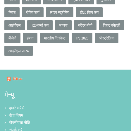
निवेश
रोहित शर्मा
लाइव स्ट्रीमिंग
टी20 विश्व कप
आईपीएल
T20 वर्ल्ड कप
भाजपा
नरेंद्र मोदी
विराट कोहली
बीजेपी
ईरान
भारतीय क्रिकेट
IPL 2025
ऑस्ट्रेलिया
आईपीएल 2024
मेन्यू
हमारे बारे में
सेवा नियम
गोपनीयता नीति
संपर्क करें