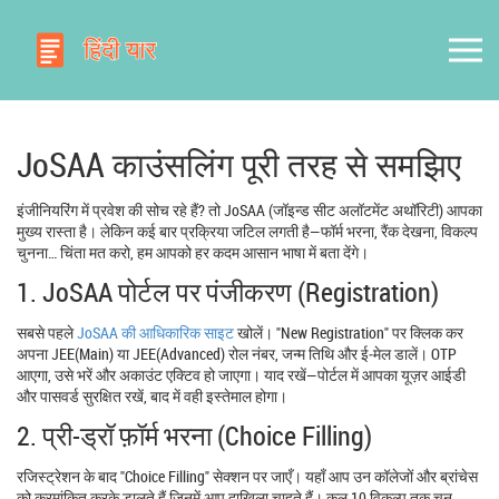
JoSAA काउंसलिंग पूरी तरह से समझिए
इंजीनियरिंग में प्रवेश की सोच रहे हैं? तो JoSAA (जॉइन्ड सीट अलॉटमेंट अथॉरिटी) आपका
मुख्य रास्ता है। लेकिन कई बार प्रक्रिया जटिल लगती है—फॉर्म भरना, रैंक देखना, विकल्प
चुनना… चिंता मत करो, हम आपको हर कदम आसान भाषा में बता देंगे।
1. JoSAA पोर्टल पर पंजीकरण (Registration)
सबसे पहले
JoSAA की आधिकारिक साइट
खोलें। "New Registration" पर क्लिक कर
अपना JEE(Main) या JEE(Advanced) रोल नंबर, जन्म तिथि और ई‑मेल डालें। OTP
आएगा, उसे भरें और अकाउंट एक्टिव हो जाएगा। याद रखें—पोर्टल में आपका यूज़र आईडी
और पासवर्ड सुरक्षित रखें, बाद में वही इस्तेमाल होगा।
2. प्री-ड्रॉ फ़ॉर्म भरना (Choice Filling)
रजिस्ट्रेशन के बाद "Choice Filling" सेक्शन पर जाएँ। यहाँ आप उन कॉलेजों और ब्रांचेस
को क्रमांकित करके डालते हैं जिनमें आप दाखिला चाहते हैं। कुल 10 विकल्प तक चुन