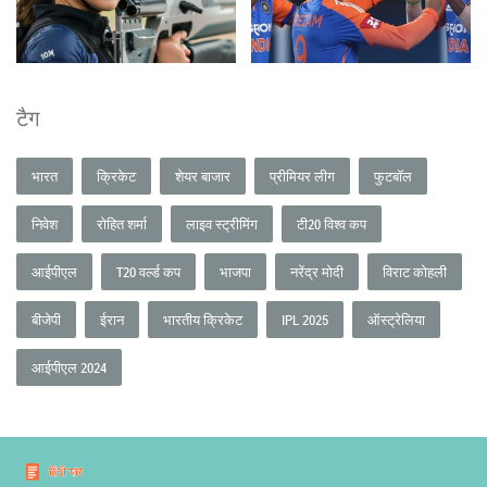
टैग
भारत
क्रिकेट
शेयर बाजार
प्रीमियर लीग
फुटबॉल
निवेश
रोहित शर्मा
लाइव स्ट्रीमिंग
टी20 विश्व कप
आईपीएल
T20 वर्ल्ड कप
भाजपा
नरेंद्र मोदी
विराट कोहली
बीजेपी
ईरान
भारतीय क्रिकेट
IPL 2025
ऑस्ट्रेलिया
आईपीएल 2024