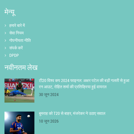
मेन्यू
हमारे बारे में
सेवा नियम
गोपनीयता नीति
संपर्क करें
DPDP
नवीनतम लेख
टी20 विश्व कप 2024 फाइनल: अक्षर पटेल की बड़ी गलती से हुआ
रन आउट, रोहित शर्मा की प्रतिक्रिया हुई वायरल
30 जून 2024
बुमराह को T20 से बाहर, मंजरेकर ने उठाए सवाल
10 जून 2026