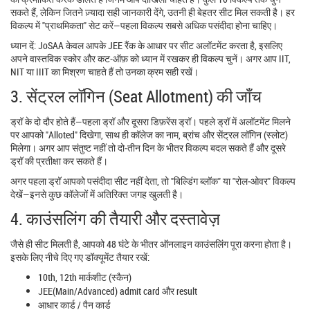
सकते हैं, लेकिन जितने ज़्यादा सही जानकारी देंगे, उतनी ही बेहतर सीट मिल सकती है। हर
विकल्प में "प्राथमिकता" सेट करें—पहला विकल्प सबसे अधिक पसंदीदा होना चाहिए।
ध्यान दें: JoSAA केवल आपके JEE रैंक के आधार पर सीट अलॉटमेंट करता है, इसलिए
अपने वास्तविक स्कोर और कट‑ऑफ़ को ध्यान में रखकर ही विकल्प चुनें। अगर आप IIT,
NIT या IIIT का मिश्रण चाहते हैं तो उनका क्रम सही रखें।
3. सेंट्रल लॉगिन (Seat Allotment) की जाँच
ड्रॉ के दो दौर होते हैं—पहला ड्रॉ और दूसरा डिफ़रेंस ड्रॉ। पहले ड्रॉ में अलॉटमेंट मिलने
पर आपको "Alloted" दिखेगा, साथ ही कॉलेज का नाम, ब्रांच और सेंट्रल लॉगिन (स्लोट)
मिलेगा। अगर आप संतुष्ट नहीं तो दो‑तीन दिन के भीतर विकल्प बदल सकते हैं और दूसरे
ड्रॉ की प्रतीक्षा कर सकते हैं।
अगर पहला ड्रॉ आपको पसंदीदा सीट नहीं देता, तो "बिल्डिंग ब्लॉक" या "रोल‑ओवर" विकल्प
देखें—इनसे कुछ कॉलेजों में अतिरिक्त जगह खुलती है।
4. काउंसलिंग की तैयारी और दस्तावेज़
जैसे ही सीट मिलती है, आपको 48 घंटे के भीतर ऑनलाइन काउंसलिंग पूरा करना होता है।
इसके लिए नीचे दिए गए डॉक्यूमेंट तैयार रखें:
10th, 12th मार्कशीट (स्कैन)
JEE(Main/Advanced) admit card और result
आधार कार्ड / पैन कार्ड