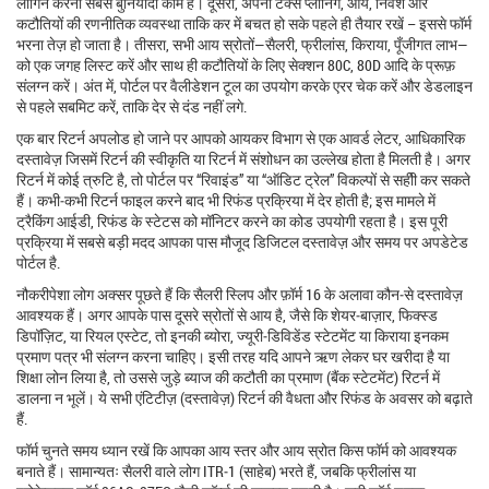
लॉगिन करना सबसे बुनियादी काम है। दूसरा, अपना
टैक्स प्लानिंग
,
आय, निवेश और
कटौतियों की रणनीतिक व्यवस्था ताकि कर में बचत हो सके
पहले ही तैयार रखें – इससे फॉर्म
भरना तेज़ हो जाता है। तीसरा, सभी आय स्रोतों—सैलरी, फ्रीलांस, किराया, पूँजीगत लाभ—
को एक जगह लिस्ट करें और साथ ही कटौतियों के लिए सेक्शन 80C, 80D आदि के प्रूफ़
संलग्न करें। अंत में, पोर्टल पर वैलीडेशन टूल का उपयोग करके एरर चेक करें और डेडलाइन
से पहले सबमिट करें, ताकि देर से दंड नहीं लगे.
एक बार रिटर्न अपलोड हो जाने पर आपको आयकर विभाग से एक
आवर्ड लेटर
,
आधिकारिक
दस्तावेज़ जिसमें रिटर्न की स्वीकृति या रिटर्न में संशोधन का उल्लेख होता है
मिलती है। अगर
रिटर्न में कोई त्रुटि है, तो पोर्टल पर “रिवाइंड” या “ऑडिट ट्रेल” विकल्पों से सहीी कर सकते
हैं। कभी‑कभी रिटर्न फाइल करने बाद भी रिफंड प्रक्रिया में देर होती है; इस मामले में
ट्रैकिंग आईडी
,
रिफंड के स्टेटस को मॉनिटर करने का कोड
उपयोगी रहता है। इस पूरी
प्रक्रिया में सबसे बड़ी मदद आपका पास मौजूद डिजिटल दस्तावेज़ और समय पर अपडेटेड
पोर्टल है.
नौकरीपेशा लोग अक्सर पूछते हैं कि सैलरी स्लिप और फ़ॉर्म 16 के अलावा कौन‑से दस्तावेज़
आवश्यक हैं। अगर आपके पास दूसरे स्रोतों से आय है, जैसे कि शेयर‑बाज़ार, फिक्स्ड
डिपॉज़िट, या रियल एस्टेट, तो इनकी ब्योरा, ज्यूरी‑डिविडेंड स्टेटमेंट या किराया इनकम
प्रमाण पत्र भी संलग्न करना चाहिए। इसी तरह यदि आपने ऋण लेकर घर खरीदा है या
शिक्षा लोन लिया है, तो उससे जुड़े ब्याज की कटौती का प्रमाण (बैंक स्टेटमेंट) रिटर्न में
डालना न भूलें। ये सभी एंटिटीज़ (दस्तावेज़) रिटर्न की वैधता और रिफंड के अवसर को बढ़ाते
हैं.
फॉर्म चुनते समय ध्यान रखें कि आपका आय स्तर और आय स्रोत किस फॉर्म को आवश्यक
बनाते हैं। सामान्यतः सैलरी वाले लोग ITR‑1 (साहेब) भरते हैं, जबकि फ्रीलांस या