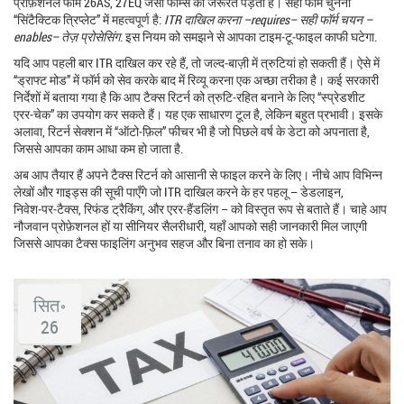
प्रोफ़ेशनल फॉर्म 26AS, 27EQ जैसी फॉर्म्स की जरूरत पड़ती है। सही फॉर्म चुनना
“सिंटैक्टिक त्रिप्लेट” में महत्वपूर्ण है:
ITR दाखिल करना –requires– सही फॉर्म चयन –
enables– तेज़ प्रोसेसिंग
. इस नियम को समझने से आपका टाइम‑टू‑फाइल काफी घटेगा.
यदि आप पहली बार ITR दाखिल कर रहे हैं, तो जल्द‑बाज़ी में त्रुटियां हो सकती हैं। ऐसे में
“ड्राफ्ट मोड” में फॉर्म को सेव करके बाद में रिव्यू करना एक अच्छा तरीका है। कई सरकारी
निर्देशों में बताया गया है कि आप टैक्स रिटर्न को त्रुटि‑रहित बनाने के लिए “स्प्रेडशीट
एरर‑चेक” का उपयोग कर सकते हैं। यह एक साधारण टूल है, लेकिन बहुत प्रभावी। इसके
अलावा, रिटर्न सेक्शन में “ऑटो‑फ़िल” फीचर भी है जो पिछले वर्ष के डेटा को अपनाता है,
जिससे आपका काम आधा कम हो जाता है.
अब आप तैयार हैं अपने टैक्स रिटर्न को आसानी से फाइल करने के लिए। नीचे आप विभिन्न
लेखों और गाइड्स की सूची पाएँगे जो ITR दाखिल करने के हर पहलू – डेडलाइन,
निवेश‑पर‑टैक्स, रिफंड ट्रैकिंग, और एरर‑हैंडलिंग – को विस्तृत रूप से बताते हैं। चाहे आप
नौजवान प्रोफ़ेशनल हों या सीनियर सैलरीधारी, यहाँ आपको सही जानकारी मिल जाएगी
जिससे आपका टैक्स फाइलिंग अनुभव सहज और बिना तनाव का हो सके।
सित॰
26