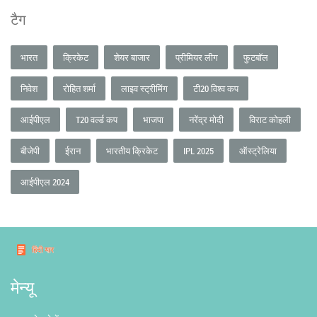
टैग
भारत
क्रिकेट
शेयर बाजार
प्रीमियर लीग
फुटबॉल
निवेश
रोहित शर्मा
लाइव स्ट्रीमिंग
टी20 विश्व कप
आईपीएल
T20 वर्ल्ड कप
भाजपा
नरेंद्र मोदी
विराट कोहली
बीजेपी
ईरान
भारतीय क्रिकेट
IPL 2025
ऑस्ट्रेलिया
आईपीएल 2024
मेन्यू