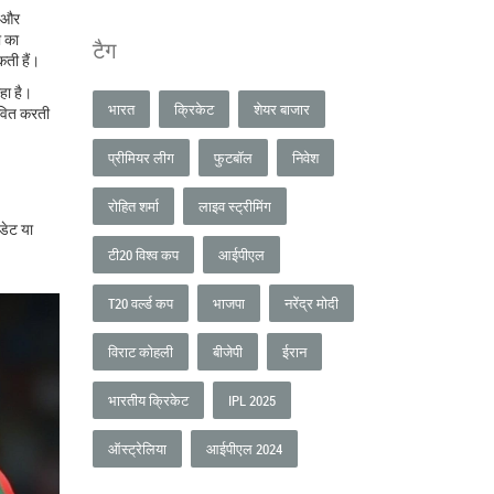
क और
ा का
टैग
कती हैं।
हा है।
भारत
क्रिकेट
शेयर बाजार
भावित करती
प्रीमियर लीग
फुटबॉल
निवेश
रोहित शर्मा
लाइव स्ट्रीमिंग
पडेट या
टी20 विश्व कप
आईपीएल
T20 वर्ल्ड कप
भाजपा
नरेंद्र मोदी
विराट कोहली
बीजेपी
ईरान
भारतीय क्रिकेट
IPL 2025
ऑस्ट्रेलिया
आईपीएल 2024