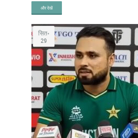
और देखें
सित॰
29