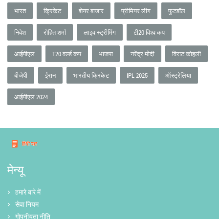
भारत
क्रिकेट
शेयर बाजार
प्रीमियर लीग
फुटबॉल
निवेश
रोहित शर्मा
लाइव स्ट्रीमिंग
टी20 विश्व कप
आईपीएल
T20 वर्ल्ड कप
भाजपा
नरेंद्र मोदी
विराट कोहली
बीजेपी
ईरान
भारतीय क्रिकेट
IPL 2025
ऑस्ट्रेलिया
आईपीएल 2024
मेन्यू
हमारे बारे में
सेवा नियम
गोपनीयता नीति