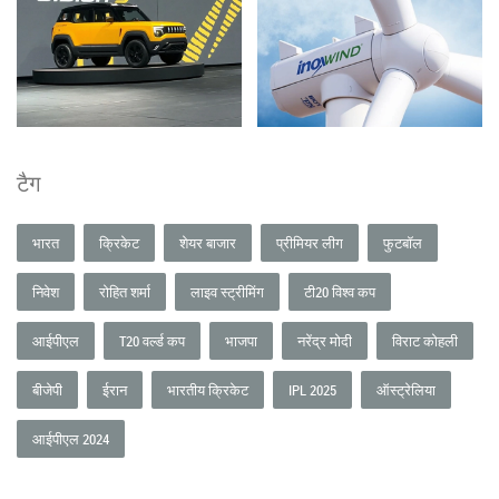
टैग
भारत
क्रिकेट
शेयर बाजार
प्रीमियर लीग
फुटबॉल
निवेश
रोहित शर्मा
लाइव स्ट्रीमिंग
टी20 विश्व कप
आईपीएल
T20 वर्ल्ड कप
भाजपा
नरेंद्र मोदी
विराट कोहली
बीजेपी
ईरान
भारतीय क्रिकेट
IPL 2025
ऑस्ट्रेलिया
आईपीएल 2024