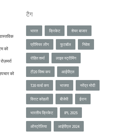
टैग
भारत
क्रिकेट
शेयर बाजार
र वास्तविक
प्रीमियर लीग
फुटबॉल
निवेश
्टम को
रोहित शर्मा
लाइव स्ट्रीमिंग
ोज़मर्रा
टी20 विश्व कप
आईपीएल
 उपचार को
T20 वर्ल्ड कप
भाजपा
नरेंद्र मोदी
विराट कोहली
बीजेपी
ईरान
भारतीय क्रिकेट
IPL 2025
ऑस्ट्रेलिया
आईपीएल 2024