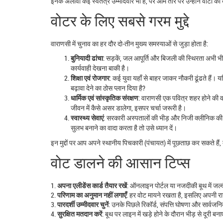
इनके अलावा कई स्वतंत्र उम्मीदवार भी हैं, पर आम तौर पर उन्होंने वोटों को ब
वोटर के लिए सबसे गरम मुद्दे
वाराणसी में चुनाव का हर दौर दो‑तीन मुख्य समस्याओं से जुड़ा होता है:
बुनियादी ढांचा
: सड़कें, जल आपूर्ति और बिजली की स्थिरता अभी भी ग्राम
कार्यवाही देखना बाकी है।
शिक्षा एवं रोजगार
: कई युवा यहाँ से बाहर जाकर नौकरी ढूंढते हैं। यद
बढ़ावा देने का ठोस प्लान दिया है?
धार्मिक एवं सांस्कृतिक संरक्षण
: वाराणसी एक पवित्र शहर होने की वज
जीवन में कैसे असर डालेगा, इसपर चर्चा जरूरी है।
स्वास्थ्य सेवाएं
: सरकारी अस्पतालों की भीड़ और निजी क्लीनिक की म
सुलभ बनाने का वादा करता है तो उसे ध्यान दें।
इन मुद्दों पर आप अपने स्थानीय पिचकारी (पंचायत) में पूछताछ कर सकते हैं, 
वोट डालने की आसान टिप्स
1.
अपना एलीडेंस कार्ड तैयार रखें
: ऑनलाइन पोर्टल या नजदीकी बूथ में जल्द
2.
परिणाम का अनुमान नहीं लगाएँ
: हर वोट मायने रखता है, इसलिए अपनी रा
3.
पारदर्शी उम्मीदवार चुनें
: उनके पिछले रिकॉर्ड, संपत्ति घोषणा और सार्वज
4.
सुरक्षित मतदान करें
: बूथ पर लाइन में खड़े होने के दौरान भीड़ से दूरी बन