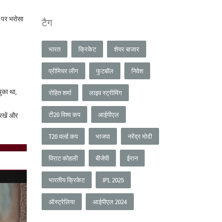
ं पर भरोसा
टैग
भारत
क्रिकेट
शेयर बाजार
प्रीमियर लीग
फुटबॉल
निवेश
ुका था,
रोहित शर्मा
लाइव स्ट्रीमिंग
टी20 विश्व कप
आईपीएल
 रखें और
T20 वर्ल्ड कप
भाजपा
नरेंद्र मोदी
विराट कोहली
बीजेपी
ईरान
भारतीय क्रिकेट
IPL 2025
ऑस्ट्रेलिया
आईपीएल 2024