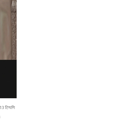
13 टिप्पणि
ं