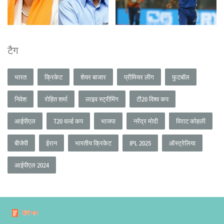
टैग
भारत
क्रिकेट
शेयर बाजार
प्रीमियर लीग
फुटबॉल
निवेश
रोहित शर्मा
लाइव स्ट्रीमिंग
टी20 विश्व कप
आईपीएल
T20 वर्ल्ड कप
भाजपा
नरेंद्र मोदी
विराट कोहली
बीजेपी
ईरान
भारतीय क्रिकेट
IPL 2025
ऑस्ट्रेलिया
आईपीएल 2024