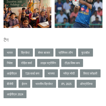
टैग
भारत
क्रिकेट
शेयर बाजार
प्रीमियर लीग
फुटबॉल
निवेश
रोहित शर्मा
लाइव स्ट्रीमिंग
टी20 विश्व कप
आईपीएल
T20 वर्ल्ड कप
भाजपा
नरेंद्र मोदी
विराट कोहली
बीजेपी
ईरान
भारतीय क्रिकेट
IPL 2025
ऑस्ट्रेलिया
आईपीएल 2024