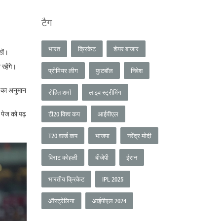
टैग
भारत
क्रिकेट
शेयर बाजार
खें।
रहेंगे।
प्रीमियर लीग
फुटबॉल
निवेश
ं का अनुमान
रोहित शर्मा
लाइव स्ट्रीमिंग
 पेज को पढ़
टी20 विश्व कप
आईपीएल
T20 वर्ल्ड कप
भाजपा
नरेंद्र मोदी
विराट कोहली
बीजेपी
ईरान
भारतीय क्रिकेट
IPL 2025
ऑस्ट्रेलिया
आईपीएल 2024