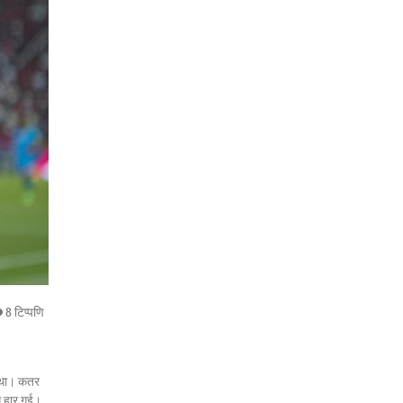
8 टिप्पणि
च था। कतर
े हार गई।