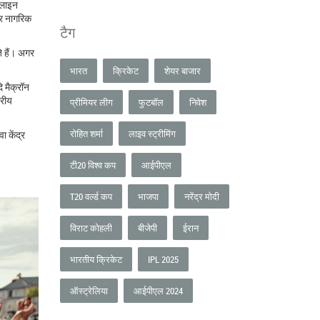
ऑनलाइन
हर नागरिक
टैग
े हैं। अगर
भारत
क्रिकेट
शेयर बाजार
ि मैक्रॉन
्रीय
प्रीमियर लीग
फुटबॉल
निवेश
रोहित शर्मा
लाइव स्ट्रीमिंग
 केंद्र
टी20 विश्व कप
आईपीएल
T20 वर्ल्ड कप
भाजपा
नरेंद्र मोदी
विराट कोहली
बीजेपी
ईरान
भारतीय क्रिकेट
IPL 2025
ऑस्ट्रेलिया
आईपीएल 2024