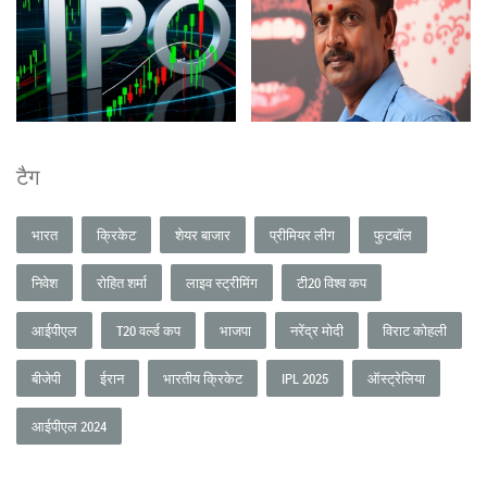
टैग
भारत
क्रिकेट
शेयर बाजार
प्रीमियर लीग
फुटबॉल
निवेश
रोहित शर्मा
लाइव स्ट्रीमिंग
टी20 विश्व कप
आईपीएल
T20 वर्ल्ड कप
भाजपा
नरेंद्र मोदी
विराट कोहली
बीजेपी
ईरान
भारतीय क्रिकेट
IPL 2025
ऑस्ट्रेलिया
आईपीएल 2024