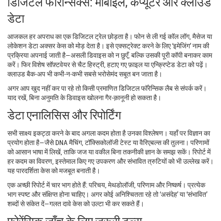
डिजिटल फॉरेन्सिक्स: मोबाइल, कंप्यूटर और क्लाउड
डेटा
आजकल हर अपराध का एक डिजिटल ट्रेल छोड़ता है। फोन से ली गई कॉल लॉग, मैसेज या
लोकेशन डेटा अक्सर केस को मोड़ देता है। इसे एक्सट्रेक्ट करने के लिए ‘इमेजिंग’ नाम की
प्रक्रिया अपनाई जाती है—असली डिवाइस को न छुएँ, बल्कि उसकी पूरी कॉपी बनाकर काम
करें। फिर विशेष सॉफ़्टवेयर से चैट हिस्ट्री, हटाए गए फ़ाइल या एन्क्रिप्टेड डेटा को पढ़ें।
क्लाउड बैक‑अप भी कभी‑न-कभी सबसे भरोसेमंद सबूत बन जाता है।
अगर आप खुद नहीं कर पा रहे तो किसी प्रमाणित डिजिटल फॉरेन्सिक लैब से संपर्क करें।
याद रखें, बिना अनुमति के डिवाइस खोलना गैर‑क़ानूनी हो सकता है।
डेटा एनालिसिस और रिपोर्टिंग
सभी साक्ष्य इकट्ठा करने के बाद अगला कदम होता है उनका विश्लेषण। यहाँ पर विज्ञान का
प्रयोग होता है—जैसे DNA मैचिंग, टॉक्सिकोलॉजी टेस्ट या वैरिएबल्स की तुलना। परिणामों
को आसान भाषा में लिखें, ताकि जज या वकील बिना तकनीकी ज्ञान के समझ सकें। रिपोर्ट में
हर कदम का विवरण, इस्तेमाल किए गए उपकरण और संभावित त्रुटियों को भी उल्लेख करें।
यह पारदर्शिता केस को मजबूत बनाती है।
एक अच्छी रिपोर्ट में चार भाग होते हैं: परिचय, मेथडोलॉजी, परिणाम और निष्कर्ष। प्रत्येक
भाग स्पष्ट और संक्षिप्त होना चाहिए। अगर कोई अनिश्चितता रहे तो ‘असंदेह’ या ‘संभावित’
शब्दों से संकेत दें—गलत दावे केस को उल्टा भी कर सकते हैं।
फ़ोरेंसिक जाँच के लिए जरूरी टूल्स