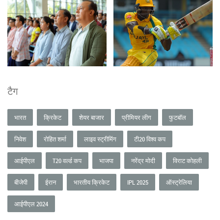
टैग
भारत
क्रिकेट
शेयर बाजार
प्रीमियर लीग
फुटबॉल
निवेश
रोहित शर्मा
लाइव स्ट्रीमिंग
टी20 विश्व कप
आईपीएल
T20 वर्ल्ड कप
भाजपा
नरेंद्र मोदी
विराट कोहली
बीजेपी
ईरान
भारतीय क्रिकेट
IPL 2025
ऑस्ट्रेलिया
आईपीएल 2024