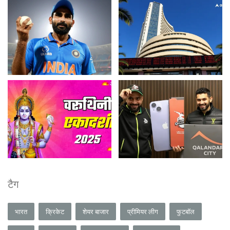
टैग
भारत
क्रिकेट
शेयर बाजार
प्रीमियर लीग
फुटबॉल