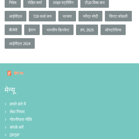
निवेश
रोहित शर्मा
लाइव स्ट्रीमिंग
टी20 विश्व कप
आईपीएल
T20 वर्ल्ड कप
भाजपा
नरेंद्र मोदी
विराट कोहली
बीजेपी
ईरान
भारतीय क्रिकेट
IPL 2025
ऑस्ट्रेलिया
आईपीएल 2024
मेन्यू
हमारे बारे में
सेवा नियम
गोपनीयता नीति
संपर्क करें
DPDP