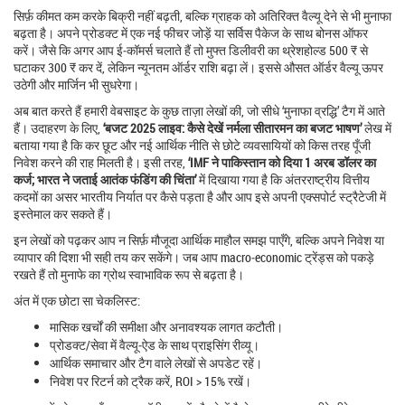
सिर्फ़ कीमत कम करके बिक्री नहीं बढ़ती, बल्कि ग्राहक को अतिरिक्त वैल्यू देने से भी मुनाफा
बढ़ता है। अपने प्रोडक्ट में एक नई फीचर जोड़ें या सर्विस पैकेज के साथ बोनस ऑफर
करें। जैसे कि अगर आप ई‑कॉमर्स चलाते हैं तो मुफ्त डिलीवरी का थ्रेशहोल्ड 500 ₹ से
घटाकर 300 ₹ कर दें, लेकिन न्यूनतम ऑर्डर राशि बढ़ा लें। इससे औसत ऑर्डर वैल्यू ऊपर
उठेगी और मार्जिन भी सुधरेगा।
अब बात करते हैं हमारी वेबसाइट के कुछ ताज़ा लेखों की, जो सीधे ‘मुनाफा व्रद्धि’ टैग में आते
हैं। उदाहरण के लिए,
‘बजट 2025 लाइव: कैसे देखें नर्मला सीतारमन का बजट भाषण’
लेख में
बताया गया है कि कर छूट और नई आर्थिक नीति से छोटे व्यवसायियों को किस तरह पूँजी
निवेश करने की राह मिलती है। इसी तरह,
‘IMF ने पाकिस्तान को दिया 1 अरब डॉलर का
कर्ज; भारत ने जताई आतंक फंडिंग की चिंता’
में दिखाया गया है कि अंतरराष्ट्रीय वित्तीय
कदमों का असर भारतीय निर्यात पर कैसे पड़ता है और आप इसे अपनी एक्सपोर्ट स्ट्रैटेजी में
इस्तेमाल कर सकते हैं।
इन लेखों को पढ़कर आप न सिर्फ़ मौजूदा आर्थिक माहौल समझ पाएँगे, बल्कि अपने निवेश या
व्यापार की दिशा भी सही तय कर सकेंगे। जब आप macro‑economic ट्रेंड्स को पकड़े
रखते हैं तो मुनाफे का ग्रोथ स्वाभाविक रूप से बढ़ता है।
अंत में एक छोटा सा चेकलिस्ट:
मासिक खर्चों की समीक्षा और अनावश्यक लागत कटौती।
प्रोडक्ट/सेवा में वैल्यू‑ऐड के साथ प्राइसिंग रीव्यू।
आर्थिक समाचार और टैग वाले लेखों से अपडेट रहें।
निवेश पर रिटर्न को ट्रैक करें, ROI > 15% रखें।