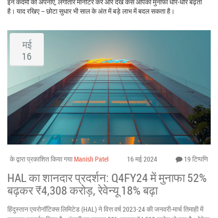
इन कदमों को अपनाएँ, लगातार मॉनीटर करें और देखें कैसे आपका मुनाफा धीरे‑धीरे बढ़ता
है। याद रखिए – छोटा सुधार भी साल के अंत में बड़े लाभ में बदल सकता है।
मई
16
के द्वारा प्रकाशित किया गया
Manish Patel
16 मई 2024
19 टिप्पणि
HAL का शानदार प्रदर्शन: Q4FY24 में मुनाफा 52%
बढ़कर ₹4,308 करोड़, रेवेन्यू 18% बढ़ा
हिंदुस्तान एयरोनॉटिक्स लिमिटेड (HAL) ने वित्त वर्ष 2023-24 की जनवरी-मार्च तिमाही में