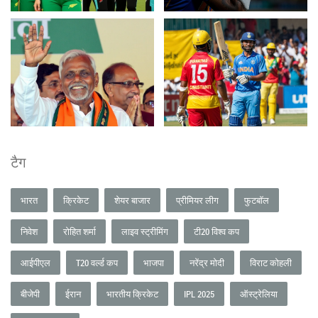
टैग
भारत
क्रिकेट
शेयर बाजार
प्रीमियर लीग
फुटबॉल
निवेश
रोहित शर्मा
लाइव स्ट्रीमिंग
टी20 विश्व कप
आईपीएल
T20 वर्ल्ड कप
भाजपा
नरेंद्र मोदी
विराट कोहली
बीजेपी
ईरान
भारतीय क्रिकेट
IPL 2025
ऑस्ट्रेलिया