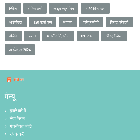
निवेश
रोहित शर्मा
लाइव स्ट्रीमिंग
टी20 विश्व कप
आईपीएल
T20 वर्ल्ड कप
भाजपा
नरेंद्र मोदी
विराट कोहली
बीजेपी
ईरान
भारतीय क्रिकेट
IPL 2025
ऑस्ट्रेलिया
आईपीएल 2024
मेन्यू
हमारे बारे में
सेवा नियम
गोपनीयता नीति
संपर्क करें