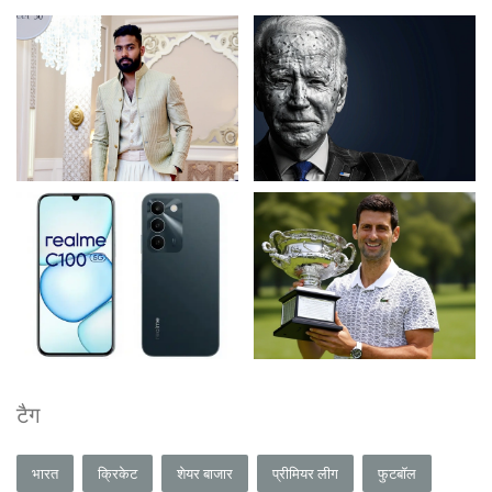
टैग
भारत
क्रिकेट
शेयर बाजार
प्रीमियर लीग
फुटबॉल