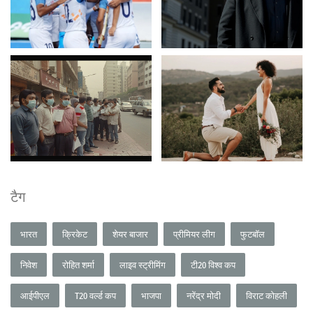
टैग
भारत
क्रिकेट
शेयर बाजार
प्रीमियर लीग
फुटबॉल
निवेश
रोहित शर्मा
लाइव स्ट्रीमिंग
टी20 विश्व कप
आईपीएल
T20 वर्ल्ड कप
भाजपा
नरेंद्र मोदी
विराट कोहली