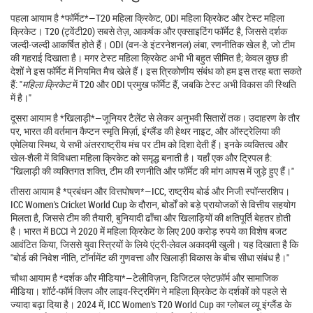
पहला आयाम है *फॉर्मेट*—T20 महिला क्रिकेट, ODI महिला क्रिकेट और टेस्ट महिला
क्रिकेट। T20 (ट्वेंटी20) सबसे तेज़, आकर्षक और एक्साइटिंग फॉर्मेट है, जिससे दर्शक
जल्दी‑जल्दी आकर्षित होते हैं। ODI (वन‑डे इंटरनेशनल) लंबा, रणनीतिक खेल है, जो टीम
की गहराई दिखाता है। मगर टेस्ट महिला क्रिकेट अभी भी बहुत सीमित है; केवल कुछ ही
देशों ने इस फॉर्मेट में नियमित मैच खेले हैं। इस त्रिकोणीय संबंध को हम इस तरह बता सकते
हैं: "
महिला क्रिकेट
में T20 और ODI प्रमुख फॉर्मेट हैं, जबकि टेस्ट अभी विकास की स्थिति
में है।"
दूसरा आयाम है *खिलाड़ी*—जूनियर टैलेंट से लेकर अनुभवी सितारों तक। उदाहरण के तौर
पर, भारत की वर्तमान कैप्टन स्मृति मिर्ज़ा, इंग्लैंड की हेथर नाइट, और ऑस्ट्रेलिया की
एमेलिया स्मिथ, ये सभी अंतरराष्ट्रीय मंच पर टीम को दिशा देती हैं। इनके व्यक्तित्व और
खेल‑शैली में विविधता महिला क्रिकेट को समृद्ध बनाती है। यहाँ एक और ट्रिपल है:
"खिलाड़ी की व्यक्तिगत शक्ति, टीम की रणनीति और फॉर्मेट की मांग आपस में जुड़े हुए हैं।"
तीसरा आयाम है *प्रबंधन और वित्तपोषण*—ICC, राष्ट्रीय बोर्ड और निजी स्पॉन्सरशिप।
ICC Women's Cricket World Cup के दौरान, बोर्डों को बड़े प्रायोजकों से वित्तीय सहयोग
मिलता है, जिससे टीम की तैयारी, बुनियादी ढाँचा और खिलाड़ियों की क्षतिपूर्ति बेहतर होती
है। भारत में BCCI ने 2020 में महिला क्रिकेट के लिए 200 करोड़ रुपये का विशेष बजट
आवंटित किया, जिससे युवा स्त्रियों के लिये एंट्री‑लेवल अकादमी खुली। यह दिखाता है कि
"बोर्ड की निवेश नीति, टॉर्नामेंट की गुणवत्ता और खिलाड़ी विकास के बीच सीधा संबंध है।"
चौथा आयाम है *दर्शक और मीडिया*—टेलीविज़न, डिजिटल प्लेटफ़ॉर्म और सामाजिक
मीडिया। शॉर्ट‑फॉर्म क्लिप और लाइव‑स्ट्रिमिंग ने महिला क्रिकेट के दर्शकों को पहले से
ज्यादा बढ़ा दिया है। 2024 में, ICC Women's T20 World Cup का ग्लोबल व्यू इंग्लैंड के