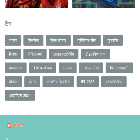
टैग
भारत
क्रिकेट
शेयर बाजार
प्रीमियर लीग
फुटबॉल
निवेश
रोहित शर्मा
लाइव स्ट्रीमिंग
टी20 विश्व कप
आईपीएल
T20 वर्ल्ड कप
भाजपा
नरेंद्र मोदी
विराट कोहली
बीजेपी
ईरान
भारतीय क्रिकेट
IPL 2025
ऑस्ट्रेलिया
आईपीएल 2024