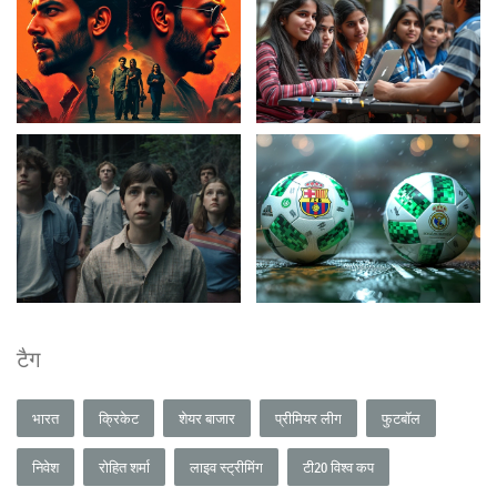
टैग
भारत
क्रिकेट
शेयर बाजार
प्रीमियर लीग
फुटबॉल
निवेश
रोहित शर्मा
लाइव स्ट्रीमिंग
टी20 विश्व कप