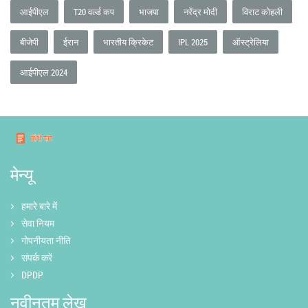
आईपीएल
T20 वर्ल्ड कप
भाजपा
नरेंद्र मोदी
विराट कोहली
बीजेपी
ईरान
भारतीय क्रिकेट
IPL 2025
ऑस्ट्रेलिया
आईपीएल 2024
मेन्यू
हमारे बारे में
सेवा नियम
गोपनीयता नीति
संपर्क करें
DPDP
नवीनतम लेख