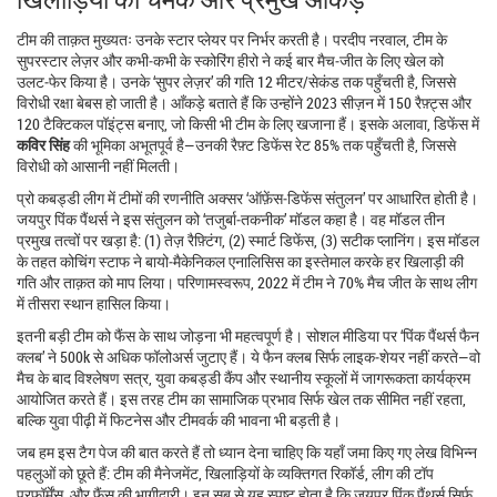
टीम की ताक़त मुख्यतः उनके स्टार प्लेयर पर निर्भर करती है।
परदीप नरवाल
,
टीम के
सुपरस्टार लेज़र और कभी‑कभी के स्कोरिंग हीरो
ने कई बार मैच‑जीत के लिए खेल को
उलट‑फेर किया है। उनके ‘सुपर लेज़र’ की गति 12 मीटर/सेकंड तक पहुँचती है, जिससे
विरोधी रक्षा बेबस हो जाती है। आँकड़े बताते हैं कि उन्होंने 2023 सीज़न में 150 रैफ़्ट्स और
120 टैक्टिकल पॉइंट्स बनाए, जो किसी भी टीम के लिए खजाना हैं। इसके अलावा, डिफेंस में
कविर सिंह
की भूमिका अभूतपूर्व है—उनकी रैफ़्ट डिफेंस रेट 85% तक पहुँचती है, जिससे
विरोधी को आसानी नहीं मिलती।
प्रो कबड्डी लीग में टीमों की रणनीति अक्सर ‘ऑफ़ेंस‑डिफेंस संतुलन’ पर आधारित होती है।
जयपुर पिंक पैंथर्स ने इस संतुलन को ‘तजुर्बा‑तकनीक’ मॉडल कहा है। वह मॉडल तीन
प्रमुख तत्वों पर खड़ा है: (1) तेज़ रैफ़्टिंग, (2) स्मार्ट डिफेंस, (3) सटीक प्लानिंग। इस मॉडल
के तहत कोचिंग स्टाफ ने बायो‑मैकेनिकल एनालिसिस का इस्तेमाल करके हर खिलाड़ी की
गति और ताक़त को माप लिया। परिणामस्वरूप, 2022 में टीम ने 70% मैच जीत के साथ लीग
में तीसरा स्थान हासिल किया।
इतनी बड़ी टीम को फैंस के साथ जोड़ना भी महत्वपूर्ण है। सोशल मीडिया पर ‘पिंक पैंथर्स फैन
क्लब’ ने 500k से अधिक फॉलोअर्स जुटाए हैं। ये फैन क्लब सिर्फ लाइक‑शेयर नहीं करते—वो
मैच के बाद विश्लेषण सत्र, युवा कबड्डी कैंप और स्थानीय स्कूलों में जागरूकता कार्यक्रम
आयोजित करते हैं। इस तरह टीम का सामाजिक प्रभाव सिर्फ खेल तक सीमित नहीं रहता,
बल्कि युवा पीढ़ी में फिटनेस और टीमवर्क की भावना भी बड़ती है।
जब हम इस टैग पेज की बात करते हैं तो ध्यान देना चाहिए कि यहाँ जमा किए गए लेख विभिन्न
पहलुओं को छूते हैं: टीम की मैनेजमेंट, खिलाड़ियों के व्यक्तिगत रिकॉर्ड, लीग की टॉप
परफ़ॉर्मेंस, और फैंस की भागीदारी। इन सब से यह स्पष्ट होता है कि जयपुर पिंक पैंथर्स सिर्फ