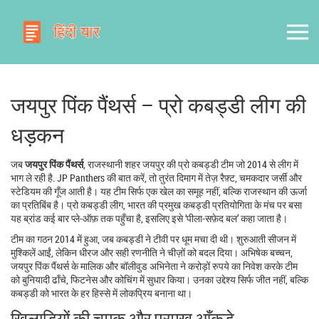
जयपुर पिंक पैंथर्स – प्रो कबड्डी लीग की
धड़कन
जब
जयपुर पिंक पैंथर्स
,
राजस्थानी शहर जयपुर की प्रो कबड्डी टीम जो 2014 से लीग में
भाग ले रही है
.
JP Panthers
की बात करें, तो तुरंत दिमाग में तेज़ रैफ़्ट, चमकदार जर्सी और
स्टेडियम की गूँज आती है। यह टीम सिर्फ एक खेल का समूह नहीं, बल्कि राजस्थान की ऊर्जा
का प्रतिबिंब है।
प्रो कबड्डी लीग
,
भारत की प्रमुख कबड्डी प्रतियोगिता
के मंच पर बसा
यह ब्रांड कई बार प्ले‑ऑफ़ तक पहुँचा है, इसलिए इसे ‘पीला‑सफ़ेद बल’ कहा जाता है।
टीम का गठन 2014 में हुआ, जब कबड्डी ने टीवी पर धूम मचा दी थी। शुरुआती सीजन में
मुश्किलें आईं, लेकिन धीरज और सही रणनीति ने चीज़ों को बदल दिया।
अभिषेक बच्चन
,
जयपुर पिंक पैंथर्स के मालिक और बॉलीवुड अभिनेता
ने करोड़ों रुपये का निवेश करके टीम
को बुनियादी ढाँचे, फिटनेस और कोचिंग में सुधार किया। उनका उद्देश्य सिर्फ जीत नहीं, बल्कि
कबड्डी को भारत के हर हिस्से में लोकप्रिय बनाना था।
खिलाड़ियों की चमक और प्रमुख आँकड़े