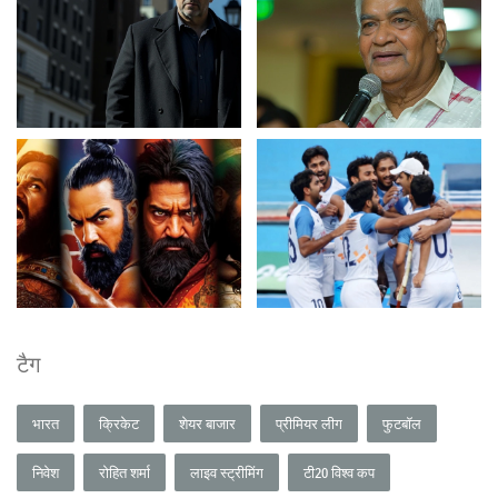
टैग
भारत
क्रिकेट
शेयर बाजार
प्रीमियर लीग
फुटबॉल
निवेश
रोहित शर्मा
लाइव स्ट्रीमिंग
टी20 विश्व कप