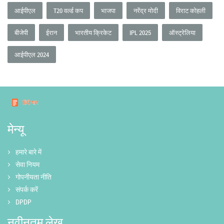
आईपीएल
T20 वर्ल्ड कप
भाजपा
नरेंद्र मोदी
विराट कोहली
बीजेपी
ईरान
भारतीय क्रिकेट
IPL 2025
ऑस्ट्रेलिया
आईपीएल 2024
मेन्यू
हमारे बारे में
सेवा नियम
गोपनीयता नीति
संपर्क करें
DPDP
नवीनतम लेख