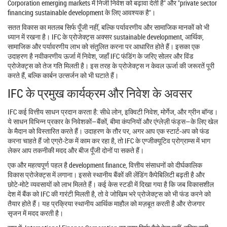
Corporation emerging markets में निजी निवेश को बढ़ावा देती है" और "private sector
financing sustainable development के लिए आवश्यक है"।
सतत विकास का मतलब सिर्फ पूँजी नहीं, बल्कि पर्यावरणीय और सामाजिक मानकों को भी
ध्यान में रखना है। IFC के प्रोजेक्ट्स अक्सर
sustainable development
,
आर्थिक,
सामाजिक और पर्यावरणीय लाभ को संतुलित करना
पर आधारित होते हैं। इसका एक
उदाहरण है नवीकरणीय ऊर्जा में निवेश, जहाँ IFC फंडिंग के जरिए सोलर और विंड
प्रोजेक्ट्स को तेज गति मिलती है। इस तरह के प्रोजेक्ट्स न केवल ऊर्जा की जरूरतें पूरी
करते हैं, बल्कि कार्बन उत्सर्जन को भी घटाते हैं।
IFC के प्रमुख कार्यक्रम और निवेश के अवसर
IFC कई वित्तीय साधन प्रदान करता है: सीधे लोन, इक्विटी निवेश, मोर्गेज, और ग्रीन बॉन्ड।
ये साधन विभिन्न प्रकार के निवेशकों—बैंकों, बीमा कंपनियों और एंग्लेज़ी फंड्स—के लिए खेल
के मैदान को विस्तारित करते हैं। उदाहरण के तौर पर, अगर आप एक स्टार्ट‑अप को फंड
करना चाहते हैं जो एग्रो‑टेक में काम कर रहा है, तो IFC के एग्जीक्यूटिव प्रोग्राम्स में भाग
लेकर आप तकनीकी मदद और बीज पूँजी दोनों पा सकते हैं।
एक और महत्वपूर्ण पहल है
development finance
,
वित्तीय संसाधनों को दीर्घकालिक
विकास प्रोजेक्ट्स में लगाना
। इससे स्थानीय बैंकों की लेंडिंग कैपेबिलिटी बढ़ती है और
छोटे‑मोटे व्यवसायों को लाभ मिलते हैं। कई केस स्टडी में दिखा गया है कि जब विकासशील
देश में बैंक को IFC की गारंटी मिलती है, तो वे जोखिम भरे प्रोजेक्ट्स को भी फंड करने को
तैयार होते हैं। यह प्रक्रिया स्थानीय आर्थिक माहौल को मज़बूत करती है और रोजगार
सृजन में मदद करती है।