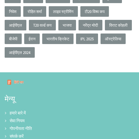
निवेश
रोहित शर्मा
लाइव स्ट्रीमिंग
टी20 विश्व कप
आईपीएल
T20 वर्ल्ड कप
भाजपा
नरेंद्र मोदी
विराट कोहली
बीजेपी
ईरान
भारतीय क्रिकेट
IPL 2025
ऑस्ट्रेलिया
आईपीएल 2024
मेन्यू
हमारे बारे में
सेवा नियम
गोपनीयता नीति
संपर्क करें