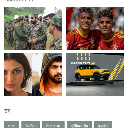
टैग
भारत
क्रिकेट
शेयर बाजार
प्रीमियर लीग
फुटबॉल