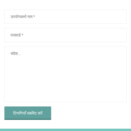
टिप्पणियाँ सबमिट करें