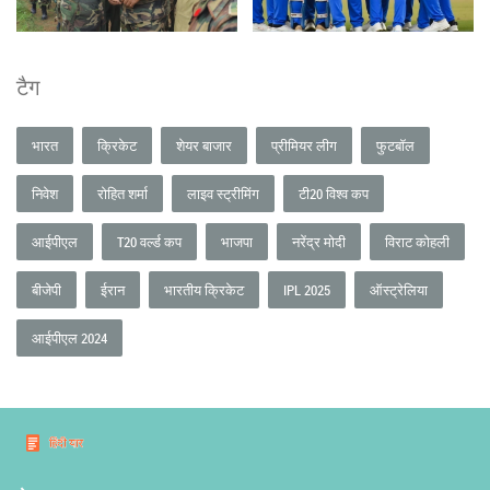
टैग
भारत
क्रिकेट
शेयर बाजार
प्रीमियर लीग
फुटबॉल
निवेश
रोहित शर्मा
लाइव स्ट्रीमिंग
टी20 विश्व कप
आईपीएल
T20 वर्ल्ड कप
भाजपा
नरेंद्र मोदी
विराट कोहली
बीजेपी
ईरान
भारतीय क्रिकेट
IPL 2025
ऑस्ट्रेलिया
आईपीएल 2024