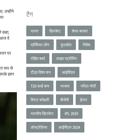
 उन्होंने
टैग
ारा
भारत
क्रिकेट
शेयर बाजार
ने कहा,
 आज वे
प्रीमियर लीग
फुटबॉल
निवेश
स्तर पर
रोहित शर्मा
लाइव स्ट्रीमिंग
ृत रूप से
टी20 विश्व कप
आईपीएल
आपके ज्ञान
T20 वर्ल्ड कप
भाजपा
नरेंद्र मोदी
विराट कोहली
बीजेपी
ईरान
भारतीय क्रिकेट
IPL 2025
ऑस्ट्रेलिया
आईपीएल 2024