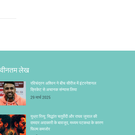
वीनतम लेख
रविचंद्रन अश्विन ने बीच सीरीज में इंटरनेशनल
क्रिकेट से अचानक संन्यास लिया
29 मार्च 2025
युध्रा रिव्यू: सिद्धांत चतुर्वेदी और राघव जुयाल की
दमदार अदाकारी के बावजूद, मध्यम पटकथा के कारण
फिल्म कमजोर