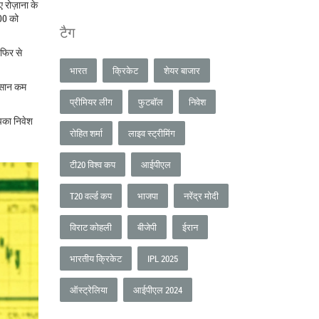
 रोज़ाना के
500 को
टैग
 फिर से
भारत
क्रिकेट
शेयर बाजार
ुकसान कम
प्रीमियर लीग
फुटबॉल
निवेश
आपका निवेश
रोहित शर्मा
लाइव स्ट्रीमिंग
टी20 विश्व कप
आईपीएल
T20 वर्ल्ड कप
भाजपा
नरेंद्र मोदी
विराट कोहली
बीजेपी
ईरान
भारतीय क्रिकेट
IPL 2025
ऑस्ट्रेलिया
आईपीएल 2024