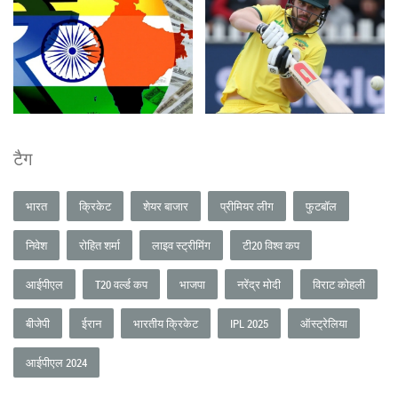
टैग
भारत
क्रिकेट
शेयर बाजार
प्रीमियर लीग
फुटबॉल
निवेश
रोहित शर्मा
लाइव स्ट्रीमिंग
टी20 विश्व कप
आईपीएल
T20 वर्ल्ड कप
भाजपा
नरेंद्र मोदी
विराट कोहली
बीजेपी
ईरान
भारतीय क्रिकेट
IPL 2025
ऑस्ट्रेलिया
आईपीएल 2024