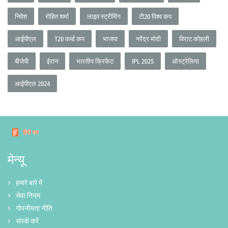
निवेश
रोहित शर्मा
लाइव स्ट्रीमिंग
टी20 विश्व कप
आईपीएल
T20 वर्ल्ड कप
भाजपा
नरेंद्र मोदी
विराट कोहली
बीजेपी
ईरान
भारतीय क्रिकेट
IPL 2025
ऑस्ट्रेलिया
आईपीएल 2024
मेन्यू
हमारे बारे में
सेवा नियम
गोपनीयता नीति
संपर्क करें