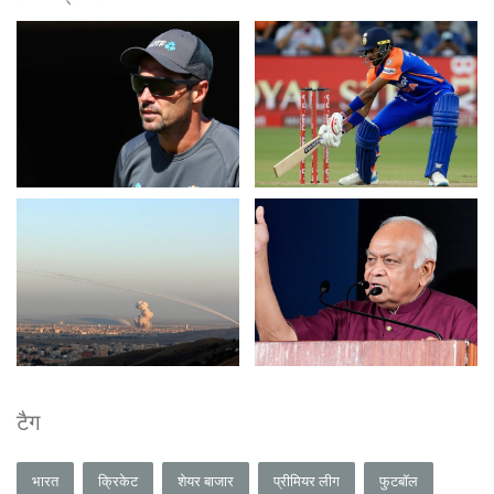
टैग
भारत
क्रिकेट
शेयर बाजार
प्रीमियर लीग
फुटबॉल