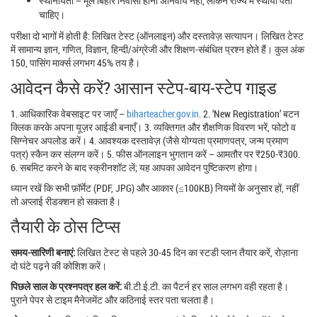
स्थानीयता – मूल बिहार निवासी होना अनिवार्य नहीं, लेकिन राज्य में स्थायी पता
चाहिए।
परीक्षा दो भागों में होती है: लिखित टेस्ट (ऑनलाइन) और दस्तावेज़ सत्यापन। लिखित टेस्‍ट
में सामान्य ज्ञान, गणित, विज्ञान, हिन्दी/अंग्रेजी और शिक्षण‑संबंधित प्रश्न होते हैं। कुल अंक
150, पासिंग मार्क्स लगभग 45% तय है।
आवेदन कैसे करें? आसान स्टेप‑बाय‑स्टेप गाइड
1. आधिकारिक वेबसाइट पर जाएँ –
biharteacher.gov.in
. 2. ‘New Registration’ बटन
क्लिक करके अपना यूज़र आईडी बनाएँ। 3. व्यक्तिगत और शैक्षणिक विवरण भरें, फोटो व
सिग्नेचर अपलोड करें। 4. आवश्यक दस्तावेज़ (जैसे योग्यता प्रमाणपत्र, जन्म प्रमाण
पत्र) स्कैन कर संलग्न करें। 5. फीस ऑनलाइन भुगतान करें – आमतौर पर ₹250‑₹300.
6. सबमिट करने के बाद स्क्रीनशॉट लें; यह आपका आवेदन पुष्टिकरण होगा।
ध्यान रखें कि सभी फ़ॉर्मेट (PDF, JPG) और आकार (≤100KB) नियमों के अनुसार हों, नहीं
तो अप्लाई रीडक्शन हो सकता है।
तैयारी के ठोस टिप्स
समय‑सारिणी बनाएं:
लिखित टेस्‍ट से पहले 30‑45 दिन का स्टडी प्लान तैयार करें, रोज़ाना
दो घंटे पढ़ने की कोशिश करें।
पिछले साल के प्रश्नपत्र हल करें:
बी.टी.ई.टी. का पैटर्न हर साल लगभग वही रहता है।
पुराने पेपर से टाइम मैनेजमेंट और कठिनाई स्तर पता चलता है।