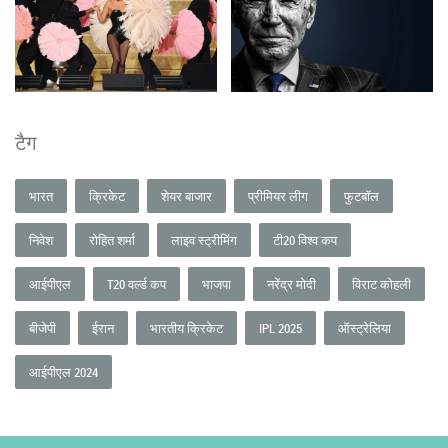
टैग
भारत
क्रिकेट
शेयर बाजार
प्रीमियर लीग
फुटबॉल
निवेश
रोहित शर्मा
लाइव स्ट्रीमिंग
टी20 विश्व कप
आईपीएल
T20 वर्ल्ड कप
भाजपा
नरेंद्र मोदी
विराट कोहली
बीजेपी
ईरान
भारतीय क्रिकेट
IPL 2025
ऑस्ट्रेलिया
आईपीएल 2024