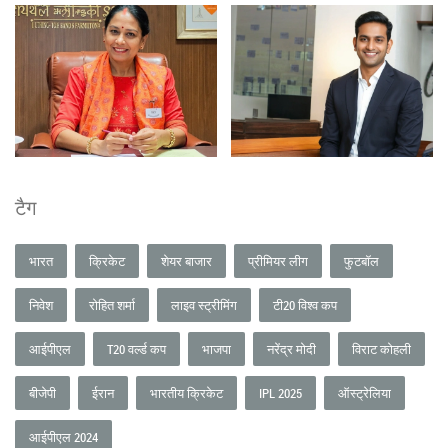
टैग
भारत
क्रिकेट
शेयर बाजार
प्रीमियर लीग
फुटबॉल
निवेश
रोहित शर्मा
लाइव स्ट्रीमिंग
टी20 विश्व कप
आईपीएल
T20 वर्ल्ड कप
भाजपा
नरेंद्र मोदी
विराट कोहली
बीजेपी
ईरान
भारतीय क्रिकेट
IPL 2025
ऑस्ट्रेलिया
आईपीएल 2024