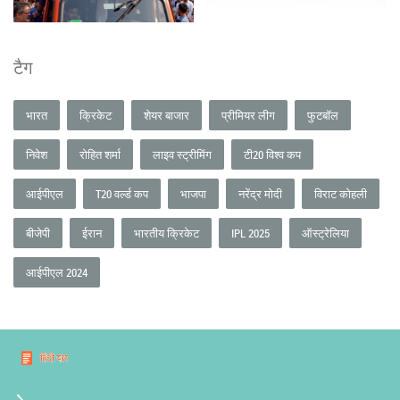
टैग
भारत
क्रिकेट
शेयर बाजार
प्रीमियर लीग
फुटबॉल
निवेश
रोहित शर्मा
लाइव स्ट्रीमिंग
टी20 विश्व कप
आईपीएल
T20 वर्ल्ड कप
भाजपा
नरेंद्र मोदी
विराट कोहली
बीजेपी
ईरान
भारतीय क्रिकेट
IPL 2025
ऑस्ट्रेलिया
आईपीएल 2024