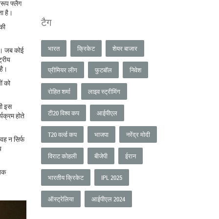
वरूप फ्लैग
ता है।
टैग
 की
भारत
क्रिकेट
शेयर बाजार
 है। जब कोई
ट्रीय
 है।
प्रीमियर लीग
फुटबॉल
निवेश
ों को
रोहित शर्मा
लाइव स्ट्रीमिंग
भी इस
टी20 विश्व कप
आईपीएल
्यक्रम होते
T20 वर्ल्ड कप
भाजपा
नरेंद्र मोदी
वह न सिर्फ
य
विराट कोहली
बीजेपी
ईरान
तिक
भारतीय क्रिकेट
IPL 2025
ऑस्ट्रेलिया
आईपीएल 2024