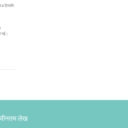
14 टिप्पणि
आ।
दी गई।
वीनतम लेख