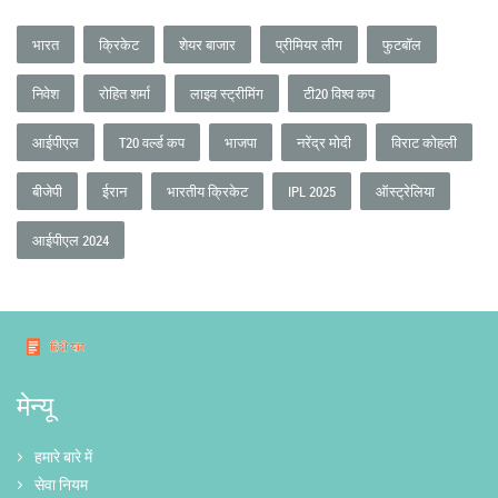
भारत
क्रिकेट
शेयर बाजार
प्रीमियर लीग
फुटबॉल
निवेश
रोहित शर्मा
लाइव स्ट्रीमिंग
टी20 विश्व कप
आईपीएल
T20 वर्ल्ड कप
भाजपा
नरेंद्र मोदी
विराट कोहली
बीजेपी
ईरान
भारतीय क्रिकेट
IPL 2025
ऑस्ट्रेलिया
आईपीएल 2024
मेन्यू
हमारे बारे में
सेवा नियम