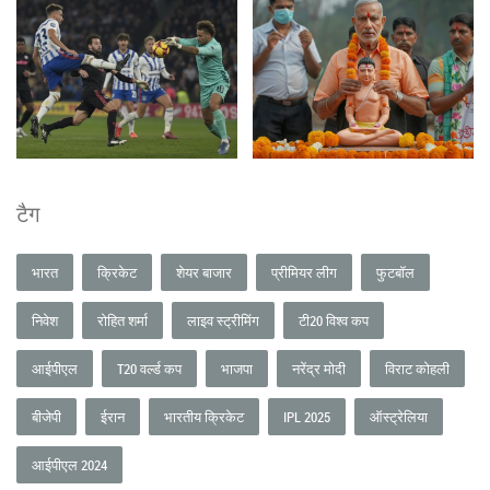
टैग
भारत
क्रिकेट
शेयर बाजार
प्रीमियर लीग
फुटबॉल
निवेश
रोहित शर्मा
लाइव स्ट्रीमिंग
टी20 विश्व कप
आईपीएल
T20 वर्ल्ड कप
भाजपा
नरेंद्र मोदी
विराट कोहली
बीजेपी
ईरान
भारतीय क्रिकेट
IPL 2025
ऑस्ट्रेलिया
आईपीएल 2024