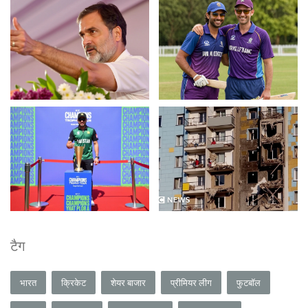
टैग
भारत
क्रिकेट
शेयर बाजार
प्रीमियर लीग
फुटबॉल