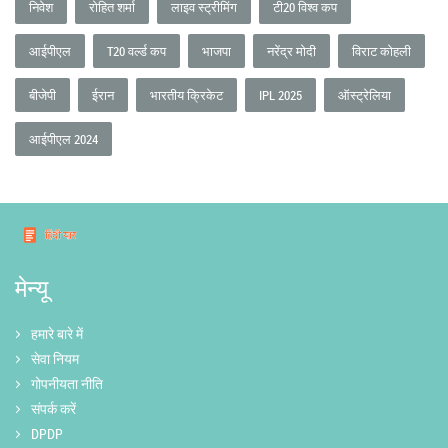
निवेश
रोहित शर्मा
लाइव स्ट्रीमिंग
टी20 विश्व कप
आईपीएल
T20 वर्ल्ड कप
भाजपा
नरेंद्र मोदी
विराट कोहली
बीजेपी
ईरान
भारतीय क्रिकेट
IPL 2025
ऑस्ट्रेलिया
आईपीएल 2024
मेन्यू
हमारे बारे में
सेवा नियम
गोपनीयता नीति
संपर्क करें
DPDP