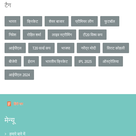
टैग
भारत
क्रिकेट
शेयर बाजार
प्रीमियर लीग
फुटबॉल
निवेश
रोहित शर्मा
लाइव स्ट्रीमिंग
टी20 विश्व कप
आईपीएल
T20 वर्ल्ड कप
भाजपा
नरेंद्र मोदी
विराट कोहली
बीजेपी
ईरान
भारतीय क्रिकेट
IPL 2025
ऑस्ट्रेलिया
आईपीएल 2024
मेन्यू
हमारे बारे में