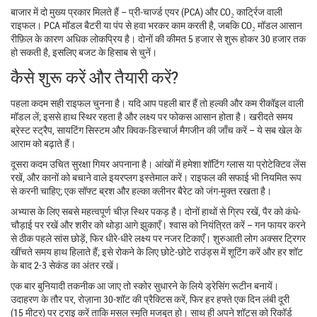
बाजार में दो मुख्य प्रकार मिलते हैं – प्री‑चार्ज्ड एयर (PCA) और CO₂ कार्ट्रिज वाली
राइफल। PCA मॉडल बैटरी या पंप से हवा भरकर काम करती है, जबकि CO₂ मॉडल आसान
रीफ़िल के कारण अधिक लोकप्रिय है। दोनों की कीमत 5 हजार से शुरू होकर 30 हजार तक
हो सकती है, इसलिए बजट के हिसाब से चुनें।
कैसे शुरू करें और तैयारी करें?
पहला कदम सही राइफल चुनना है। यदि आप पहली बार हैं तो हल्की और कम रीकॉइल वाली
मॉडल लें; इससे हाथ स्थिर रहता है और लक्ष्य पर फोकस आसान होता है। खरीदते समय
ब्रेस्ट स्ट्रैप, सायटिंग सिस्टम और क्विक‑डिस्चार्ज मैगजीन की जाँच करें – ये सब खेल के
आराम को बढ़ाते हैं।
दूसरा कदम उचित सुरक्षा गियर अपनाना है। आंखों में हमेशा शॉटिंग ग्लास या प्रोटेक्टिव लेंस
रखें, और कानों को बचाने वाले इयरप्लग इस्तेमाल करें। राइफल की सफाई भी नियमित रूप
से करनी चाहिए; एक सॉफ्ट ब्रश और हल्का क्लीनर बैरेट को जंग‑मुक्त रखता है।
अभ्यास के लिए सबसे महत्वपूर्ण चीज़ स्थिर पकड़ है। दोनों हाथों से ग्रिप रखें, पैर को कंधे-
चौड़ाई पर रखें और शरीर को थोड़ा आगे झुकाएँ। श्वास को नियंत्रित करें – गन फायर करने
से ठीक पहले सांस छोड़ें, फिर धीरे‑धीरे लक्ष्य पर नजर टिकाएँ। शुरुआती लोग अक्सर ट्रिगर
खींचते समय हाथ हिलाते हैं; इसे रोकने के लिए छोटे‑छोटे राउंड्स में शूटिंग करें और हर शॉट
के बाद 2-3 सेकंड का अंतर रखें।
एक बार बुनियादी तकनीक आ जाए तो स्कोर सुधारने के लिये ड्रेसिंग रूटीन बनायें।
उदाहरण के तौर पर, रोज़ाना 30‑शॉट की प्रैक्टिस करें, फिर हर हफ्ते एक दिन लंबी दूरी
(15 मीटर) पर ट्राइ करें ताकि मसल स्मृति मजबूत हो। साथ ही अपने शॉट्स को रिकॉर्ड