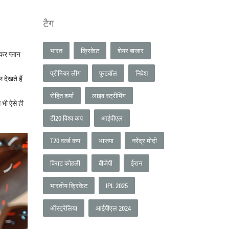
टैग
भारत
क्रिकेट
शेयर बाजार
कर प्लान
प्रीमियर लीग
फुटबॉल
निवेश
 देखते हैं
रोहित शर्मा
लाइव स्ट्रीमिंग
 भी ऐसे ही
टी20 विश्व कप
आईपीएल
T20 वर्ल्ड कप
भाजपा
नरेंद्र मोदी
विराट कोहली
बीजेपी
ईरान
भारतीय क्रिकेट
IPL 2025
ऑस्ट्रेलिया
आईपीएल 2024