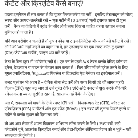
कंटेंट और क्रिएटिव कैसे बनाएं?
पहला इम्प्रेशन ही तय करता है कि यूज़र क्लिक करेगा या नहीं। इसलिए हेडलाइन को छोटा,
स्पष्ट और फ़ायदा‑उल्लेखी रखें – ‘एक महीने में 10 % बचत’, ‘फ्री ट्रायल आज ही शुरू
करें’। बैनर या वीडियो में ब्रांड रंग और लोगो साफ़ दिखना चाहिए, वरना पहचान बनाना
मुश्किल हो जाता है।
यदि आप प्रोमोशन चलाते हैं तो कूपन कोड या टाइम‑लिमिटेड ऑफर को बड़े फ़ॉन्ट में रखें।
लोगों को ‘अभी नहीं’ कहने का बहाना ना दें; हर एडलाइन्स पर एक स्पष्ट कॉल‑टू‑एक्शन
(CTA) जैसे ‘अब खरीदें’, ‘साइन अप करें’ जोड़ें।
डेटा के बिना कुछ भी भरोसेमंद नहीं है। एड रन के पहले A/B टेस्ट करके देखिए कौन सा
इमेज, हेडलाइन या बटन रंग बेहतर काम करता है। फिर परिणामों को ट्रैक करने के लिए
गूगल एनालिटिक्स, फेسبुक पिक्सेल या टिकटॉक ऐड मैनेजर का इस्तेमाल करें।
बजट प्रबंधन भी अहम है – दैनिक सीमा सेट करें और अगर किसी एडे की लागत प्रति
क्लिक (CPC) बहुत बढ़ जाए तो उसे तुरंत रोकें। छोटे‑छोटे बजट से शुरू करके धीरे‑धीरे
स्केल करना ज्यादा सुरक्षित रहता है, खासकर नई कैंपेन के लिए।
अंत में, सफलता को मापने के लिये स्पष्ट KPI रखें – क्लिक‑थ्रू रेट (CTR), कॉस्ट पर
एक्विज़िशन (CPA) या रीटर्न ऑन एड स्पेंड (ROAS)। इन नंबरों की तुलना पिछले हफ्ते या
महीने से करके सुधार की दिशा तय करें।
तो अब आप तैयार हैं अपना विज्ञापन अभियान लॉन्च करने के लिये। लक्ष्य रखें, सही
प्लेटफ़ॉर्म चुनें, आकर्षक क्रिएटिव बनाएं और डेटा‑ड्रिवेन ऑप्टिमाइज़ेशन को न भूलें – यही
सफलता की कुंजी है।