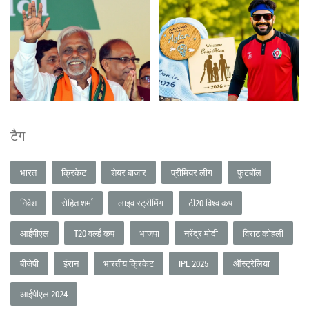
टैग
भारत
क्रिकेट
शेयर बाजार
प्रीमियर लीग
फुटबॉल
निवेश
रोहित शर्मा
लाइव स्ट्रीमिंग
टी20 विश्व कप
आईपीएल
T20 वर्ल्ड कप
भाजपा
नरेंद्र मोदी
विराट कोहली
बीजेपी
ईरान
भारतीय क्रिकेट
IPL 2025
ऑस्ट्रेलिया
आईपीएल 2024