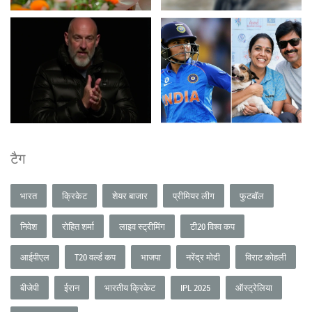
टैग
भारत
क्रिकेट
शेयर बाजार
प्रीमियर लीग
फुटबॉल
निवेश
रोहित शर्मा
लाइव स्ट्रीमिंग
टी20 विश्व कप
आईपीएल
T20 वर्ल्ड कप
भाजपा
नरेंद्र मोदी
विराट कोहली
बीजेपी
ईरान
भारतीय क्रिकेट
IPL 2025
ऑस्ट्रेलिया