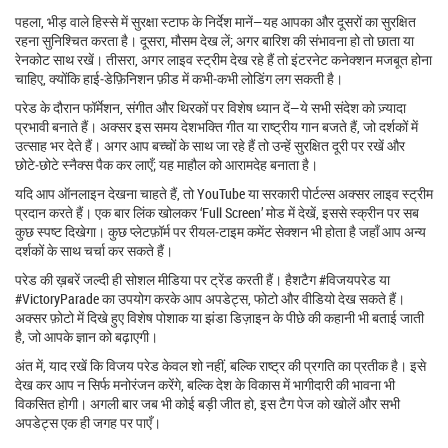
पहला, भीड़ वाले हिस्से में सुरक्षा स्टाफ के निर्देश मानें—यह आपका और दूसरों का सुरक्षित
रहना सुनिश्चित करता है। दूसरा, मौसम देख लें; अगर बारिश की संभावना हो तो छाता या
रेनकोट साथ रखें। तीसरा, अगर लाइव स्ट्रीम देख रहे हैं तो इंटरनेट कनेक्शन मजबूत होना
चाहिए, क्योंकि हाई‑डेफ़िनिशन फ़ीड में कभी‑कभी लोडिंग लग सकती है।
परेड के दौरान फॉर्मेशन, संगीत और थिरकों पर विशेष ध्यान दें—ये सभी संदेश को ज़्यादा
प्रभावी बनाते हैं। अक्सर इस समय देशभक्ति गीत या राष्ट्रीय गान बजते हैं, जो दर्शकों में
उत्साह भर देते हैं। अगर आप बच्चों के साथ जा रहे हैं तो उन्हें सुरक्षित दूरी पर रखें और
छोटे‑छोटे स्नैक्स पैक कर लाएँ; यह माहौल को आरामदेह बनाता है।
यदि आप ऑनलाइन देखना चाहते हैं, तो YouTube या सरकारी पोर्टल्स अक्सर लाइव स्ट्रीम
प्रदान करते हैं। एक बार लिंक खोलकर ‘Full Screen’ मोड में देखें, इससे स्क्रीन पर सब
कुछ स्पष्ट दिखेगा। कुछ प्लेटफ़ॉर्म पर रीयल‑टाइम कमेंट सेक्शन भी होता है जहाँ आप अन्य
दर्शकों के साथ चर्चा कर सकते हैं।
परेड की ख़बरें जल्दी ही सोशल मीडिया पर ट्रेंड करती हैं। हैशटैग #विजयपरेड या
#VictoryParade का उपयोग करके आप अपडेट्स, फोटो और वीडियो देख सकते हैं।
अक्सर फ़ोटो में दिखे हुए विशेष पोशाक या झंडा डिज़ाइन के पीछे की कहानी भी बताई जाती
है, जो आपके ज्ञान को बढ़ाएगी।
अंत में, याद रखें कि विजय परेड केवल शो नहीं, बल्कि राष्ट्र की प्रगति का प्रतीक है। इसे
देख कर आप न सिर्फ मनोरंजन करेंगे, बल्कि देश के विकास में भागीदारी की भावना भी
विकसित होगी। अगली बार जब भी कोई बड़ी जीत हो, इस टैग पेज को खोलें और सभी
अपडेट्स एक ही जगह पर पाएँ।