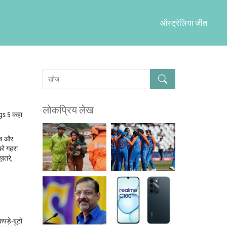
ऑस्ट्रेलिया जीत
लोकप्रिय लेख
gs 5
कहा
िच और
 को गहरा
़तरे,
ड़े‑बूटों