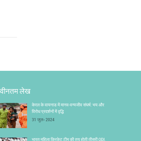
वीनतम लेख
केरल के वायनाड में मानव-वन्यजीव संघर्ष: भय और
विरोध प्रदर्शनों में वृद्धि
31 जुल॰ 2024
भारत महिला क्रिकेट टीम की तय होती तीसरी ODI,