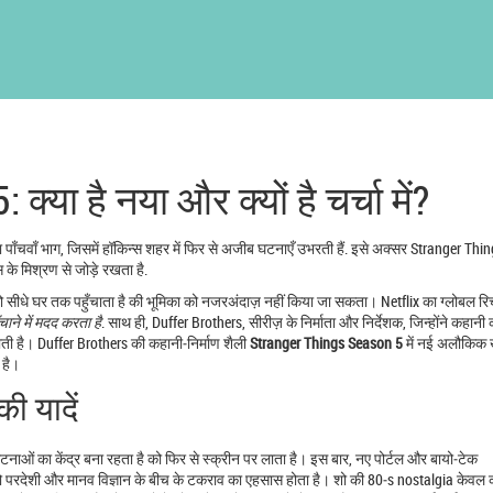
या है नया और क्यों है चर्चा में?
 पाँचवाँ भाग, जिसमें हॉकिन्स शहर में फिर से अजीब घटनाएँ उभरती हैं
. इसे अक्सर
Stranger Thin
 के मिश्रण से जोड़े रखता है.
को सीधे घर तक पहुँचाता है
की भूमिका को नजरअंदाज़ नहीं किया जा सकता। Netflix का ग्लोबल र
ाने में मदद करता है
. साथ ही,
Duffer Brothers
,
सीरीज़ के निर्माता और निर्देशक, जिन्होंने कहानी
ी है। Duffer Brothers की कहानी‑निर्माण शैली
Stranger Things Season 5
में नई अलौकिक ख
 है।
ी यादें
ाओं का केंद्र बना रहता है
को फिर से स्क्रीन पर लाता है। इस बार, नए पोर्टल और बायो‑टेक
 को परदेशी और मानव विज्ञान के बीच के टकराव का एहसास होता है। शो की 80‑s nostalgia केवल कप