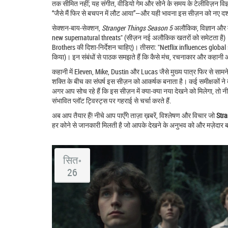
तक सीमित नहीं; यह संगीत, वीडियो गेम और सोने के समय के टेलीविज़न विज्ञ
“जैसे मैं फिर से बचपन में लौट आया”—और यही भावना इस सीज़न को नए दर्शक
सेक्शन‑बाय‑सेक्शन,
Stranger Things Season 5
अलौकिक, विज्ञान और मा
new supernatural threats" (सीज़न नई अलौकिक खतरों को समेटता है)। द
Brothers की दिशा‑निर्देशन चाहिए)। तीसरा: "Netflix influences global
किया)। इन संबंधों से पाठक समझते हैं कि कैसे मंच, रचनाकार और कहानी आपस
कहानी में Eleven, Mike, Dustin और Lucas जैसे मुख्य पात्र फिर से सामने
शक्ति के बीच का संघर्ष इस सीज़न को आकर्षक बनाता है। कई समीक्षकों ने ब
अगर आप सोच रहे हैं कि इस सीज़न में क्या-क्या नया देखने को मिलेगा, तो 
संभावित प्लॉट ट्विस्ट्स पर गहराई से चर्चा करते हैं.
अब आप तैयार हैं! नीचे आप पाएँगे ताज़ा ख़बरें, विश्लेषण और विचार जो
Str
हर कोने से जानकारी मिलती है जो आपके देखने के अनुभव को और मज़ेदार बना
सित॰
26