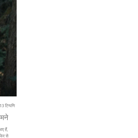
13 टिप्पणि
ामने
 हैं,
फिर से