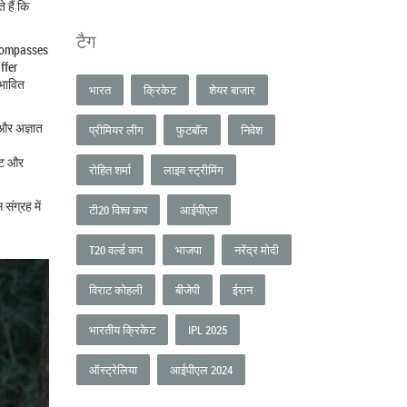
 हैं कि
टैग
ncompasses
ffer
रभावित
भारत
क्रिकेट
शेयर बाजार
 और अज्ञात
प्रीमियर लीग
फुटबॉल
निवेश
डेट और
रोहित शर्मा
लाइव स्ट्रीमिंग
संग्रह में
टी20 विश्व कप
आईपीएल
T20 वर्ल्ड कप
भाजपा
नरेंद्र मोदी
विराट कोहली
बीजेपी
ईरान
भारतीय क्रिकेट
IPL 2025
ऑस्ट्रेलिया
आईपीएल 2024