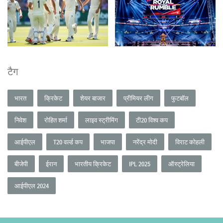
टैग
भारत
क्रिकेट
शेयर बाजार
प्रीमियर लीग
फुटबॉल
निवेश
रोहित शर्मा
लाइव स्ट्रीमिंग
टी20 विश्व कप
आईपीएल
T20 वर्ल्ड कप
भाजपा
नरेंद्र मोदी
विराट कोहली
बीजेपी
ईरान
भारतीय क्रिकेट
IPL 2025
ऑस्ट्रेलिया
आईपीएल 2024