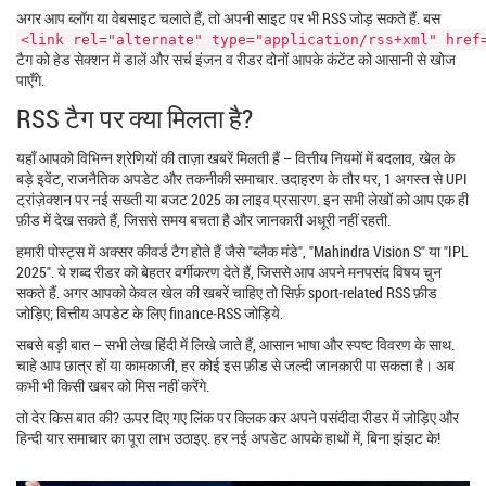
अगर आप ब्लॉग या वेबसाइट चलाते हैं, तो अपनी साइट पर भी RSS जोड़ सकते हैं. बस
<link rel="alternate" type="application/rss+xml" href
टैग को हेड सेक्शन में डालें और सर्च इंजन व रीडर दोनों आपके कंटेंट को आसानी से खोज
पाएँगे.
RSS टैग पर क्या मिलता है?
यहाँ आपको विभिन्न श्रेणियों की ताज़ा खबरें मिलती हैं – वित्तीय नियमों में बदलाव, खेल के
बड़े इवेंट, राजनैतिक अपडेट और तकनीकी समाचार. उदाहरण के तौर पर, 1 अगस्त से UPI
ट्रांज़ेक्शन पर नई सख्ती या बजट 2025 का लाइव प्रसारण. इन सभी लेखों को आप एक ही
फ़ीड में देख सकते हैं, जिससे समय बचता है और जानकारी अधूरी नहीं रहती.
हमारी पोस्ट्स में अक्सर कीवर्ड टैग होते हैं जैसे "ब्लैक मंडे", "Mahindra Vision S" या "IPL
2025". ये शब्द रीडर को बेहतर वर्गीकरण देते हैं, जिससे आप अपने मनपसंद विषय चुन
सकते हैं. अगर आपको केवल खेल की खबरें चाहिए तो सिर्फ़ sport‑related RSS फ़ीड
जोड़िए; वित्तीय अपडेट के लिए finance‑RSS जोड़िये.
सबसे बड़ी बात – सभी लेख हिंदी में लिखे जाते हैं, आसान भाषा और स्पष्ट विवरण के साथ.
चाहे आप छात्र हों या कामकाजी, हर कोई इस फ़ीड से जल्दी जानकारी पा सकता है। अब
कभी भी किसी खबर को मिस नहीं करेंगे.
तो देर किस बात की? ऊपर दिए गए लिंक पर क्लिक कर अपने पसंदीदा रीडर में जोड़िए और
हिन्दी यार समाचार का पूरा लाभ उठाइए. हर नई अपडेट आपके हाथों में, बिना झंझट के!