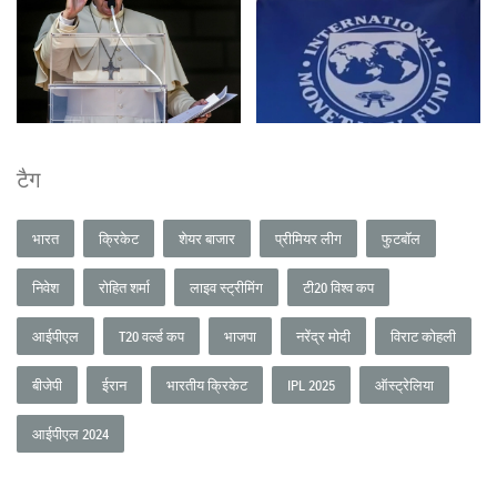
टैग
भारत
क्रिकेट
शेयर बाजार
प्रीमियर लीग
फुटबॉल
निवेश
रोहित शर्मा
लाइव स्ट्रीमिंग
टी20 विश्व कप
आईपीएल
T20 वर्ल्ड कप
भाजपा
नरेंद्र मोदी
विराट कोहली
बीजेपी
ईरान
भारतीय क्रिकेट
IPL 2025
ऑस्ट्रेलिया
आईपीएल 2024