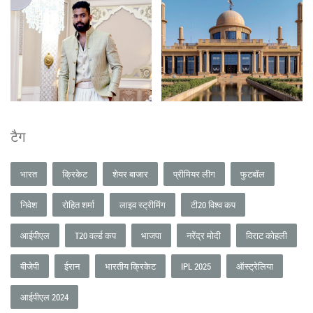
टैग
भारत
क्रिकेट
शेयर बाजार
प्रीमियर लीग
फुटबॉल
निवेश
रोहित शर्मा
लाइव स्ट्रीमिंग
टी20 विश्व कप
आईपीएल
T20 वर्ल्ड कप
भाजपा
नरेंद्र मोदी
विराट कोहली
बीजेपी
ईरान
भारतीय क्रिकेट
IPL 2025
ऑस्ट्रेलिया
आईपीएल 2024