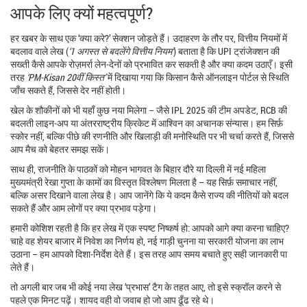
आपके लिए क्यों महत्वपूर्ण?
हर खबर के साथ एक ‘क्या करे?’ सेक्शन जोड़ते हैं। उदाहरण के तौर पर, वित्तीय नियमों में
बदलाव वाले लेख (
‘1 अगस्त से बदलेंगे वित्तीय नियम’
) बताता है कि UPI ट्रांजेक्शन की
सख्ती कैसे आपके रोज़मर्रा लेन‑देनों को प्रभावित कर सकती है और क्या कदम उठाएँ। इसी
तरह
‘PM‑Kisan 20वीं किस्त’
में दिखाया गया कि किसान कैसे ऑनलाइन पोर्टल से स्थिति
जाँच सकते हैं, जिससे देर नहीं होती।
खेल के शौकीनों को भी यहाँ कुछ नया मिलेगा – जैसे IPL 2025 की टीम अपडेट, RCB की
बदलती लाइन‑अप या अंतरराष्ट्रीय क्रिकेट में आश्विन का अचानक संन्यास। हम सिर्फ़
स्कोर नहीं, बल्कि पीछे की रणनीति और खिलाड़ी की मनोस्थिति पर भी चर्चा करते हैं, जिससे
आप मैच को बेहतर समझ सकें।
साथ ही, राजनीति के पाठकों को मोहन भागवत के बिहार दौरे या दिल्ली में नई महिला
मुख्यमंत्री रेखा गुप्ता के कामों का विस्तृत विश्लेषण मिलता है – यह सिर्फ़ समाचार नहीं,
बल्कि असर दिखाने वाला लेख है। आप जानेंगे कि ये कदम कैसे राज्य की नीतियों को बदल
सकते हैं और आम लोगों पर क्या प्रभाव पड़ेगा।
हमारी कोशिश रहती है कि हर लेख में एक स्पष्ट निष्कर्ष हो: आपको आगे क्या करना चाहिए?
चाहे वह शेयर बाजार में निवेश का निर्णय हो, नई गाड़ी चुनना या सरकारी योजना का लाभ
उठाना – हम आपको दिशा‑निर्देश देते हैं। इस तरह आप समय बचाते हुए सही जानकारी पा
लेते हैं।
तो अगली बार जब भी कोई नया लेख ‘प्रभास’ टैग के तहत आए, तो इसे स्क्रॉल करने से
पहले एक मिनट पढ़ें। शायद वही वो जवाब हो जो आप ढूँढ रहे थे।