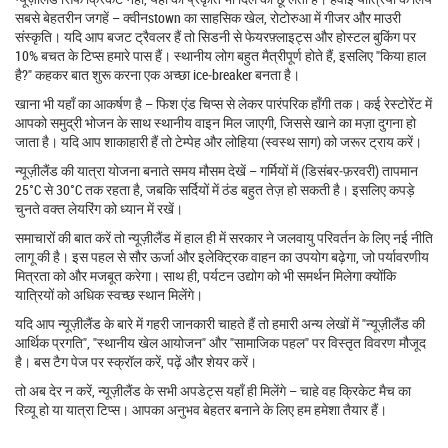
सबसे बेहतरीन जगहें – क्वीनstown का साहसिक खेल, रोटोरुआ में गीजर और माउरी
संस्कृति। यदि आप बजट ट्रैवलर हैं तो सिडनी से फेयरफ़्लाइट्स और होस्टल बुकिंग पर
10% बचत के टिप्स हमारे पास हैं। स्थानीय लोग बहुत मैत्रीपूर्ण होते हैं, इसलिए "किया हाल
है?" कहकर बात शुरू करना एक अच्छा ice‑breaker बनता है।
खाना भी यहाँ का आकर्षण है – फिश एंड चिप्स से लेकर पारंपरिक हाँगी तक। कई रेस्टोरेंट में
आपको समुद्री भोजन के साथ स्थानीय वाइन मिल जाएगी, जिससे खाने का मज़ा दुगना हो
जाता है। यदि आप शाकाहारी हैं तो टेम्पेह और लोहिया (स्वस्थ साग) को जरूर ट्राय करें।
न्यूज़ीलैंड की यात्रा योजना बनाते समय मौसम देखें – गर्मियों में (डिसंबर‑फ़रवरी) तापमान
25°C से 30°C तक रहता है, जबकि सर्दियों में ठंड बहुत तेज़ हो सकती है। इसलिए कपड़े
चुनते वक्त लेयरिंग को ध्यान में रखें।
समाचारों की बात करें तो न्यूज़ीलैंड में हाल ही में सरकार ने जलवायु परिवर्तन के लिए नई नीति
लागू की है। इस पहल से सौर ऊर्जा और इलेक्ट्रिक वाहन का उपयोग बढ़ेगा, जो पर्यावरणीय
मित्रता को और मजबूत करेगा। साथ ही, पर्यटन उद्योग को भी समर्थन मिलेगा क्योंकि
यात्रियों को अधिक स्वच्छ स्थान मिलेंगे।
यदि आप न्यूज़ीलैंड के बारे में गहरी जानकारी चाहते हैं तो हमारी अन्य लेखों में "न्यूज़ीलैंड की
आर्थिक प्रगति", "स्थानीय खेल आयोजन" और "सामाजिक पहल" पर विस्तृत विवरण मौजूद
है। बस टैग पेज पर स्क्रॉल करें, पढ़ें और शेयर करें।
तो अब देर न करें, न्यूज़ीलैंड के सभी अपडेट्स यहाँ ही मिलेंगे – चाहे वह क्रिकेट मैच का
रिव्यू हो या यात्रा टिप्स। आपका अनुभव बेहतर बनाने के लिए हम हमेशा तैयार हैं।