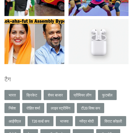
टैग
भारत
क्रिकेट
शेयर बाजार
प्रीमियर लीग
फुटबॉल
निवेश
रोहित शर्मा
लाइव स्ट्रीमिंग
टी20 विश्व कप
आईपीएल
T20 वर्ल्ड कप
भाजपा
नरेंद्र मोदी
विराट कोहली