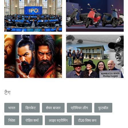
टैग
भारत
क्रिकेट
शेयर बाजार
प्रीमियर लीग
फुटबॉल
निवेश
रोहित शर्मा
लाइव स्ट्रीमिंग
टी20 विश्व कप