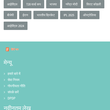
आईपीएल
T20 वर्ल्ड कप
भाजपा
नरेंद्र मोदी
विराट कोहली
बीजेपी
ईरान
भारतीय क्रिकेट
IPL 2025
ऑस्ट्रेलिया
आईपीएल 2024
मेन्यू
हमारे बारे में
सेवा नियम
गोपनीयता नीति
संपर्क करें
DPDP
नवीनतम लेख