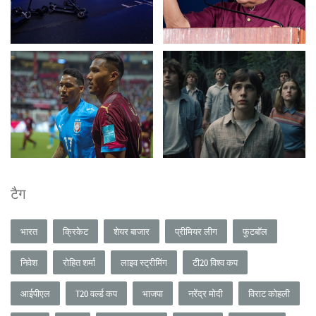
टैग
भारत
क्रिकेट
शेयर बाजार
प्रीमियर लीग
फुटबॉल
निवेश
रोहित शर्मा
लाइव स्ट्रीमिंग
टी20 विश्व कप
आईपीएल
T20 वर्ल्ड कप
भाजपा
नरेंद्र मोदी
विराट कोहली