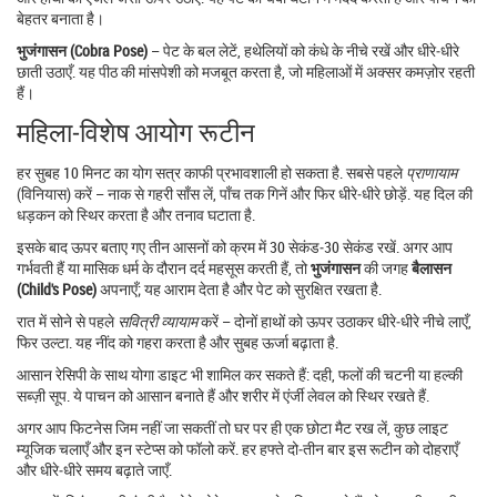
बेहतर बनाता है।
भुजंगासन (Cobra Pose)
– पेट के बल लेटें, हथेलियों को कंधे के नीचे रखें और धीरे‑धीरे
छाती उठाएँ. यह पीठ की मांसपेशी को मजबूत करता है, जो महिलाओं में अक्सर कमज़ोर रहती
हैं।
महिला‑विशेष आयोग रूटीन
हर सुबह 10 मिनट का योग सत्र काफी प्रभावशाली हो सकता है. सबसे पहले
प्राणायाम
(विनियास) करें – नाक से गहरी साँस लें, पाँच तक गिनें और फिर धीरे‑धीरे छोड़ें. यह दिल की
धड़कन को स्थिर करता है और तनाव घटाता है.
इसके बाद ऊपर बताए गए तीन आसनों को क्रम में 30 सेकंड‑30 सेकंड रखें. अगर आप
गर्भवती हैं या मासिक धर्म के दौरान दर्द महसूस करती हैं, तो
भुजंगासन
की जगह
बैलासन
(Child's Pose)
अपनाएँ; यह आराम देता है और पेट को सुरक्षित रखता है.
रात में सोने से पहले
सवित्री व्यायाम
करें – दोनों हाथों को ऊपर उठाकर धीरे‑धीरे नीचे लाएँ,
फिर उल्टा. यह नींद को गहरा करता है और सुबह ऊर्जा बढ़ाता है.
आसान रेसिपी के साथ योगा डाइट भी शामिल कर सकते हैं: दही, फलों की चटनी या हल्की
सब्ज़ी सूप. ये पाचन को आसान बनाते हैं और शरीर में एंर्जी लेवल को स्थिर रखते हैं.
अगर आप फिटनेस जिम नहीं जा सकतीं तो घर पर ही एक छोटा मैट रख लें, कुछ लाइट
म्यूजिक चलाएँ और इन स्टेप्स को फॉलो करें. हर हफ्ते दो‑तीन बार इस रूटीन को दोहराएँ
और धीरे‑धीरे समय बढ़ाते जाएँ.