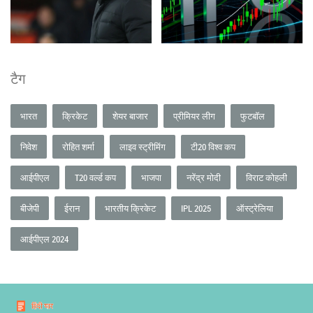
टैग
भारत
क्रिकेट
शेयर बाजार
प्रीमियर लीग
फुटबॉल
निवेश
रोहित शर्मा
लाइव स्ट्रीमिंग
टी20 विश्व कप
आईपीएल
T20 वर्ल्ड कप
भाजपा
नरेंद्र मोदी
विराट कोहली
बीजेपी
ईरान
भारतीय क्रिकेट
IPL 2025
ऑस्ट्रेलिया
आईपीएल 2024