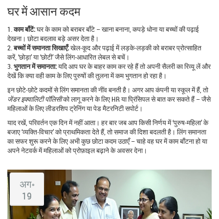
घर में आसान कदम
1.
काम बाँटें:
घर के काम को बराबर बाँटे – खाना बनाना, कपड़े धोना या बच्चों की पढ़ाई
देखना। छोटा बदलाव बड़े असर देता है।
2.
बच्चों में समानता सिखाएँ:
खेल‑कूद और पढ़ाई में लड़के‑लड़की को बराबर प्रोत्साहित
करें, ‘छोड़ा’ या ‘छोटी’ जैसे लिंग‑आधारित लेबल से बचें।
3.
भुगतान में समानता:
यदि आप घर के बाहर काम कर रहे हैं तो अपनी सैलरी का रिव्यू लें और
देखें कि क्या वही काम के लिए पुरुषों की तुलना में कम भुगतान हो रहा है।
इन छोटे‑छोटे कदमों से लिंग समानता की नींव बनती है। अगर आप कंपनी या स्कूल में हैं, तो
जेंडर इक्वालिटी पॉलिसी
को लागू करने के लिए HR या प्रिंसिपल से बात कर सकते हैं – जैसे
महिलाओं के लिए लीडरशिप ट्रेनिंग या पेड मैटरनिटी सपोर्ट।
याद रखें, परिवर्तन एक दिन में नहीं आता। हर बार जब आप किसी निर्णय में ‘पुरुष‑महिला’ के
बजाए ‘व्यक्ति‑विचार’ को प्राथमिकता देते हैं, तो समाज की दिशा बदलती है। लिंग समानता
का सफर शुरू करने के लिए अभी कुछ छोटा कदम उठाएँ – चाहे वह घर में काम बाँटना हो या
अपने नेटवर्क में महिलाओं को प्रोफ़ाइल बढ़ाने के अवसर देना।
अग॰
19